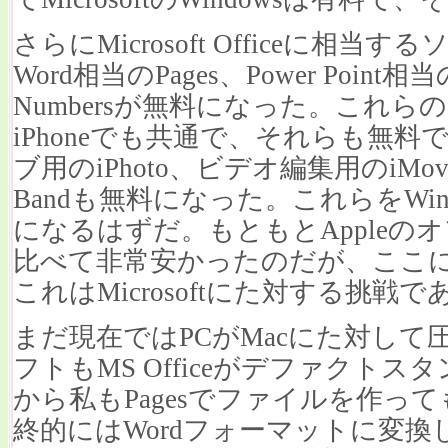
さらにMicrosoft Officeに相当す
Word相当のPages、Power Point相当
Numbersが無料になった。これらの
iPhoneでも共通で、それらも無
ブ用のiPhoto、ビデオ編集用のiMov
Bandも無料になった。これらをWi
になるはずだ。もともとAppleのオフ
比べて非常安かったのだが、ここ
これはMicrosoftにた対する挑戦
まだ現在ではPCがMacにた対し
フトもMS Officeがデファクト
から私もPagesでファイルを作っ
終的にはWordフォーマットに変