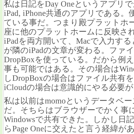
私は日記をDay Oneというアプリ
iPad, iPhone共通のアプリである
ている事だ。つまり殿プラットホ
座に他のプラットホームに反映され
iPadを両方開いて、Macで入力
が隣のiPadの文章が変わる。ファ
DropBoxを使っている。だから例
事も可能ではある。その場合はWin
しDropBoxの場合はファイル共
iCloudの場合は意識的にやる必要
私は以前はmomoというデータベ
だ。そちらはブラウザーでかく事によりMac,
Windowsで共有できた。しかし
らPage Oneに交えたと言う経緯