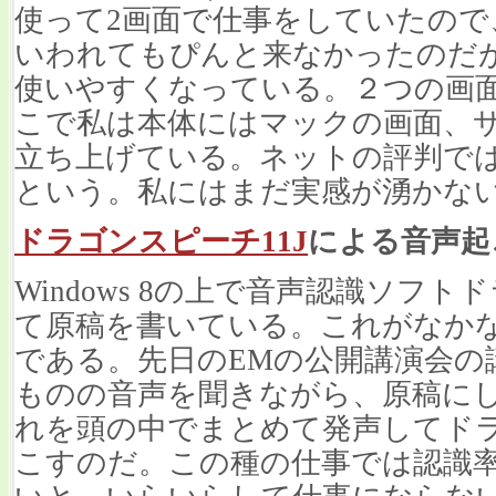
使って2画面で仕事をしていたの
いわれてもぴんと来なかったのだ
使いやすくなっている。２つの画
こで私は本体にはマックの画面、サブの
立ち上げている。ネットの評判ではMa
という。私にはまだ実感が湧かな
ドラゴンスピーチ11J
による音声起
Windows 8の上で音声認識ソフト
て原稿を書いている。これがなか
である。先日のEMの公開講演会の講演を
ものの音声を聞きながら、原稿に
れを頭の中でまとめて発声してド
こすのだ。この種の仕事では認識