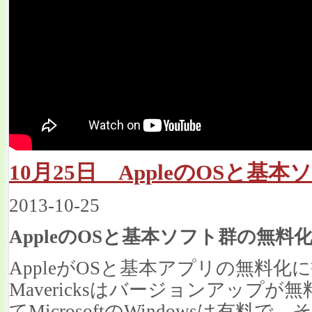
10月25日 AppleのOSと基
2013-10-25
AppleのOSと基本ソフト群の無料
AppleがOSと基本アプリの無料化
Mavericksはバージョンアップ
てMicrosoftのWindowsは有