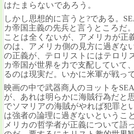
はたまらないであろう。
しかし思想的に言うと?である。SE
カ帝国主義の先兵と言うところだ
ことは全くないが、アメリカが正
のは、アメリカ側の見方に過ぎな
の正義が、テロリストにはテロリ
カ帝国が世界を力で支配していて
るのは現実だ。いかに米軍が戦っ
映画の中で武器商人のヨットをSE
が、あれは明らかに海賊行為だと思
でソマリアの海賊がやれば犯罪と
は強者の論理に過ぎないというこ
メリカの哲学者が正義について語