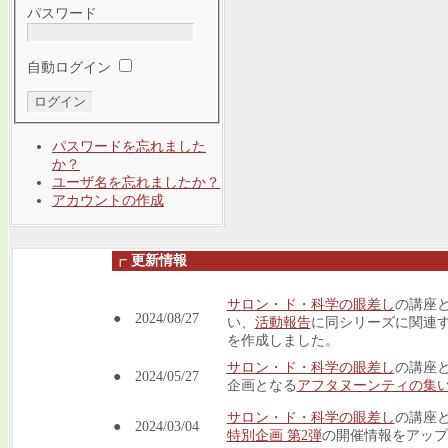
パスワード
自動ログイン
パスワードを忘れました
か？
ユーザ名を忘れましたか？
アカウントの作成
┏
更新情報
サロン・ド・科学の眼差し
の講座と
● 2024/08/27
い、
活動報告
に同シリーズに関連
を作成しました。
サロン・ド・科学の眼差し
の講座と
● 2024/05/27
企画となる
アフタヌーンティの集
サロン・ド・科学の眼差し
の講座と
● 2024/03/04
特別企画 第2弾
の開催情報をアップ