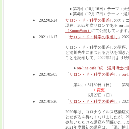
● 第2回（10月16日）テーマ：
● 第4回（12月17日）テーマ：
● 2022/02/24
サロン・ド・科学の眼差し
のカテ
現在、2022年度サロンである on-li
（Zoom画面）
にて公開しています
● 2021/11/17
「
サロン・ド・科学の眼差し
」20
サロン・ド・科学の眼差しの講座
と湯川先生にまつわるお話を聞き
ことを記念して、2022年1月よ
●
on-line cafe “続・湯川博
● 2021/05/05
「
サロン・ド・科学の眼差し
」
on-
第4回：5月30日（日） 第5回
↓ 変更
6月27日（日） 7月
● 2021/01/26
「
サロン・ド・科学の眼差し
」20
2020年は、コロナウイルス感染
とせざるを得なくなりましたが、20
参加いただける講座を開催いたし
2021年度最初の講座は、「湯川