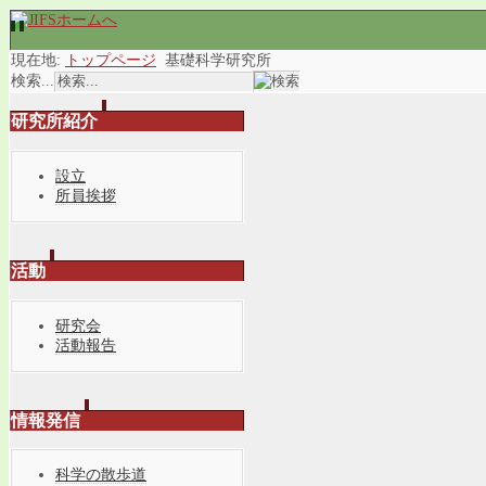
現在地:
トップページ
基礎科学研究所
検索...
研究所紹介
設立
所員挨拶
活動
研究会
活動報告
情報発信
科学の散歩道