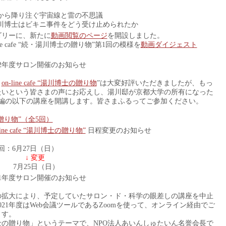
天から降り注ぐ宇宙線と雷の不思議
湯川博士はビキニ事件をどう受け止められたか
ゴリーに、新たに
動画閲覧のページ
を開設しました。
ne cafe “続・湯川博士の贈り物”第1回の模様を
動画ダイジェスト
。
22年度サロン開催のお知らせ
、
on-line cafe “湯川博士の贈り物
”は大変好評いただきましたが、もっ
たいという皆さまの声にお応えし、湯川邸が京都大学の所有になった
り続編の以下の講座を開講します。皆さまふるってご参加ください。
士の贈り物”（全5回）
line cafe “湯川博士の贈り物”
日程変更のお知らせ
：6月27日（日）
↓ 変更
25日（日）
21年度サロン開催のお知らせ
症の拡大により、予定していたサロン・ド・科学の眼差しの講座を中止
21年度はWeb会議ツールであるZoomを使って、オンライン経由でご
ます。
博士の贈り物」というテーマで、NPO法人あいんしゅたいん名誉会長で