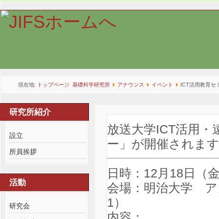
現在地:
トップページ
基礎科学研究所
アナウンス
イベント
ICT活用教育
研究所紹介
放送大学ICT活用・
設立
ー」が開催されます
所員挨拶
日時：12月18日（金）
活動
会場：明治大学 ア
1）
研究会
内容：