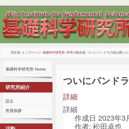
現在地:
トップページ
基礎科学研究所
科学の散歩道
ついにパンドラの箱は開いた: C
基礎科学研究所 Home
ついにパンドラの
研究所紹介
詳細
設立
詳細
所員挨拶
作成日 2023年3
作者: 松田卓也
活動