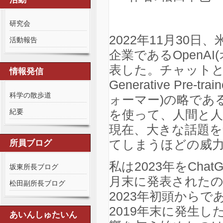
研究会
2022年11月30日、米国の
活動報告
企業であるOpenAI(
表した。チャットと
情報発信
Generative Pre-
科学の散歩道
ォーマー)の略である
を使って、人間と
紀要
現在、大きな話題
てしまうほどの威
所員ブログ
私は2023年をChat
坂東所長ブログ
月末に発表された
松田副所長ブログ
2023年初頭からで
2019年末に発生
あいんしゅたいん