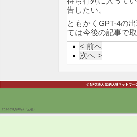
待ち行列に入って
告したい。
ともかくGPT-4
ては今後の記事
< 前へ
次へ >
© NPO法人 知的人材ネットワーク・あい
2026年8月08日（土曜）