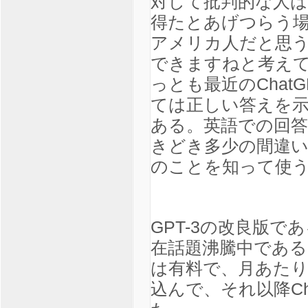
対して批判的な人
得たとあげつらう場
アメリカ人だと思
できますねと考えて
っとも最近のChat
ては正しい答えを
ある。英語での回
きどき多少の間違
のことを知って使
GPT-3の改良版であ
在話題沸騰中である。G
は有料で、月あたり
込んで、それ以降Ch