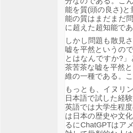
分なのである。こ
能を質(頭の良さ)と
能の質はまだまだ
に超えた超知能で
しかし問題も散見さ
嘘を平然というの
とはなんですか?」
茶苦茶な嘘を平然と
維の一種である。
もっとも、イヌリ
日本語で試した経験
英語では大学生程度
は日本の歴史や文
るにChatGPTは