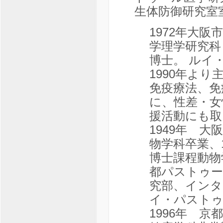
生体防御研究室
1972年大阪
学理学研究科
博士。 ルイ
1990年よ
免疫療法、免
に、性差・女
援活動にも取
1949年 大
物学科卒業、1
博士課程動物
都パストゥー
究部、インタ
イ・パストゥ
1996年 