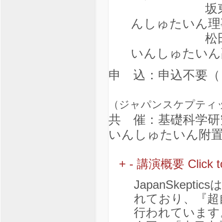
坂東昌子（
んしゅたいん理
松田卓也（
いんしゅたいん
申 込：申込不要
（ジャパンスケプティ
共 催：基礎科学研
いんしゅたいん附置機関）
+
-
講演概要
Click 
JapanSkep
れており、『超
行われています