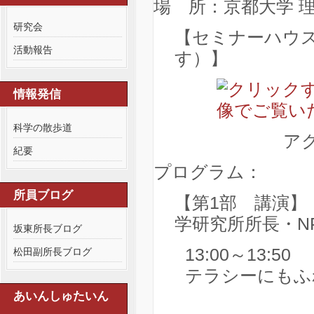
場 所：京都大学 
研究会
【セミナーハウ
活動報告
す）】
情報発信
科学の散歩道
アクセ
紀要
プログラム：
所員ブログ
【第1部 講演】（
学研究所所長・N
坂東所長ブログ
13:00～13:
松田副所長ブログ
テラシーにもふ
安斎育郎
あいんしゅたいん