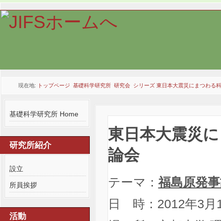
現在地:
トップページ
基礎科学研究所
研究会
シリーズ 東日本大震災にまつわる
ー 第7回公開講演討論会
基礎科学研究所 Home
東日本大震災に
研究所紹介
論会
設立
テーマ：
福島原発事
所員挨拶
日 時：2012年3月
活動