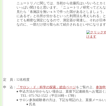
ニュートリノに関しては、当初から佐藤氏はいろいろとカミ
いっぱい聞けると思います。「ニュートリノ研究ってどんな
見たら「各施設を無いｓｈで作った国があるとしましょう。
にあるぞ』と出所が分かるといった利用法も考えられる」と
とても精密な測定になるので、測定器が発達し、それが日本
なのに、一部だけ切り取られて紹介されるといやになります
定 員：12名程度
申 込：
「サロン・ド・科学の探索」総合ページ
をご覧の上、
参加申
● 申込方法が分からない場合は、直接下記連絡先へお電話く
TEL: 075-762-1522（平日10時～17時）
● サロン参加経験者の方は、下記を明記の上、直接メールい
● 氏名