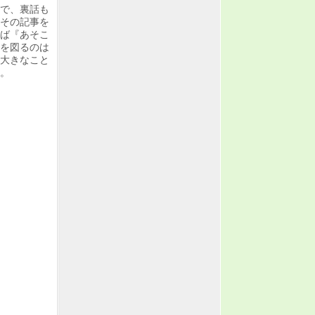
で、裏話も
その記事を
ば『あそこ
を図るのは
大きなこと
。