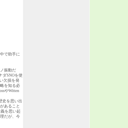
中で助手に
リノ振動だ
ナダSNOを使
ない欠損を発
戦略を知る必
Witten
の歴史を思い出
があること
意義を思い起
物理だが、今