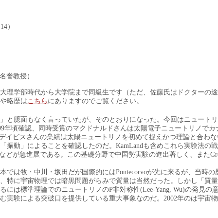
14）
学名誉教授）
大理学部時代から大学院まで同級生です（ただ、佐藤氏はドクターの途
や略歴は
こちら
にありますのでご覧ください。
んだ」と臆面もなく言っていたが、そのとおりになった。今回はニュート
-99年頃確認、同時受賞のマクドナルドさんは太陽電子ニュートリノでカ
したデイビスさんの業績は太陽ニュートリノを初めて捉えかつ理論と合わ
「振動」によることを確認したのだ。KamLandも含めこれら実験法の
が急進展である。この基礎分野で中国勢実験の進出著しく、またGrossや
は牧・中川・坂田だが国際的にはPontecorvoが先に来るが、当時
、特に宇宙物理では暗黒問題がらみで質量は当然だった。しかし「質量
標準理論でのニュートリノのP非対称性(Lee-Yang, Wu)の発見の
む実験による突破口を提供している重大事象なのだ。2002年のは宇宙