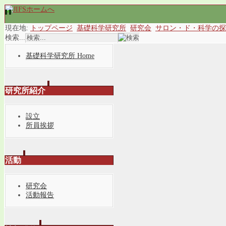
現在地:
トップページ
基礎科学研究所
研究会
サロン・ド・科学の探
検索...
基礎科学研究所 Home
研究所紹介
設立
所員挨拶
活動
研究会
活動報告