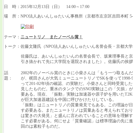
日 時：2015年12月13日（日） 14:00～17:00
場 所：NPO法人あいんしゅたいん事務所（京都市左京区吉田本町 5-
テーマ：
ニュートリノ またノーベル賞！
トーク：佐藤文隆氏（NPO法人あいんしゅたいん名誉会長・京都大
佐藤氏は、あいんしゅたいんの名誉会長で、坂東理事長と京
引き抜かれて先に大学院を退院されました）。佐藤氏の挨拶
話
2002年のノーベル賞のときに小柴さんは「もう一つ取る
題：
が、梶田さんが大気ミューニュートリノでSKを使って1998
って201-02年頃の確認、の実験だ。小柴さんと同時受賞
見したものだ。重水のタンクでのSNO実験はこの「欠損」が
要ある。現在、「振動」実験は加速器や原子炉を用いたT2Kなど
が巨大加速器建設を中国に呼びかけたりしている。
「振動」はニュートリノの質量発見でもある。この理論が日本で
す必要ある。またニュートリノは質量あると考えられており
は驚きの大発見」と盛んに言われていることの意味を理解するには
こす必要がある。何にせよ「質量確認」は標準理論の先に進
回のは素粒子ものだ。