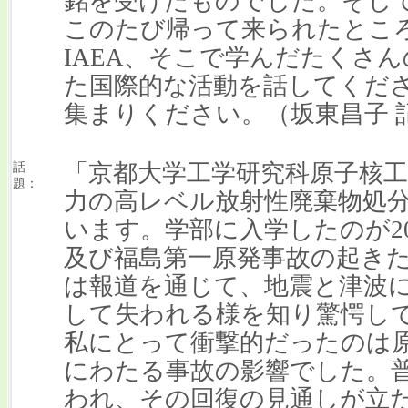
銘を受けたものでした。そし
このたび帰って来られたとこ
IAEA、そこで学んだたくさ
た国際的な活動を話してくだ
集まりください。（坂東昌子 
「京都大学工学研究科原子核工
話
題：
力の高レベル放射性廃棄物処
います。学部に入学したのが20
及び福島第一原発事故の起き
は報道を通じて、地震と津波
して失われる様を知り驚愕し
私にとって衝撃的だったのは
にわたる事故の影響でした。
われ、その回復の見通しが立