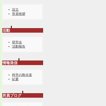
設立
所員挨拶
活動
研究会
活動報告
情報発信
科学の散歩道
紀要
所員ブログ