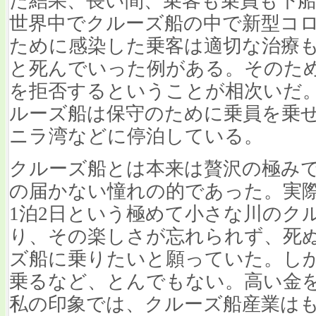
た結果、長い間、乗客も乗員も下
世界中でクルーズ船の中で新型コ
ために感染した乗客は適切な治療
と死んでいった例がある。そのた
を拒否するということが相次いだ
ルーズ船は保守のために乗員を乗
ニラ湾などに停泊している。
クルーズ船とは本来は贅沢の極み
の届かない憧れの的であった。実
1泊2日という極めて小さな川のク
り、その楽しさが忘れられず、死
ズ船に乗りたいと願っていた。し
乗るなど、とんでもない。高い金
私の印象では、クルーズ船産業は