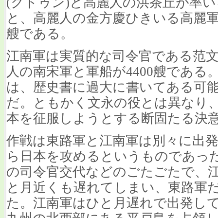
(クドゥン)と高麗人の洪茶丘が率
と、高麗人の金方慶ひきいる高麗軍
艘である。
江南軍は実質的な司令官である范文虎
人の南宋軍と軍船が4400艘であ
は、歴史書に過大に書いてある可
だ。ともかく文永の役とは異なり
本を征服しようとする断固たる決
作戦は東路軍と江南軍は別々に出
ら日本を攻めるというものであっ
の司令官交代などのごたごたで、
と月近くも遅れてしまい、東路軍
た。江南軍はひと月遅れで出発し