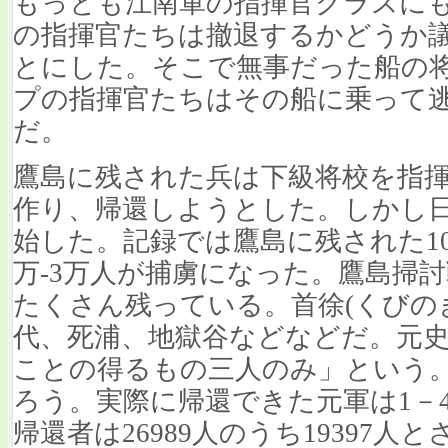
もっとも江南軍の指揮官クラスに
の指揮官たちは撤退するかどうか
とにした。そこで無事だった船の
プの指揮官たちはその船に乗って
だ。
鷹島に残された兵は下級将校を指
作り、帰還しようとした。しかし
始した。記録では鷹島に残された1
万‐3万人が捕虜になった。鷹島掃
たくさん残っている。首徐(くびの
代、死浦、地獄谷などなどだ。元
ことの得るもの三人のみ」という
ろう。実際に帰還できた元軍は1－
帰還者は26989人のうち19397人