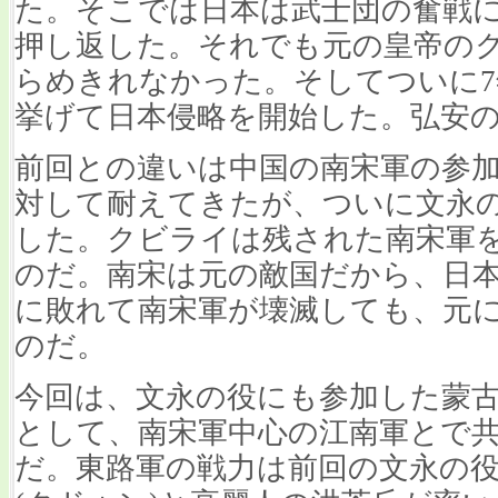
た。そこでは日本は武士団の奮戦
押し返した。それでも元の皇帝の
らめきれなかった。そしてついに7年
挙げて日本侵略を開始した。弘安
前回との違いは中国の南宋軍の参
対して耐えてきたが、ついに文永の役
した。クビライは残された南宋軍
のだ。南宋は元の敵国だから、日
に敗れて南宋軍が壊滅しても、元
のだ。
今回は、文永の役にも参加した蒙
として、南宋軍中心の江南軍とで
だ。東路軍の戦力は前回の文永の