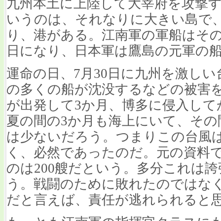
九州本土に上陸して大宰府を攻撃
いうのは、それなりに大きい島で
り、港がある。江南軍の軍船はその
日になり、日本軍は鷹島の元軍の
運命の日、7月30日に九州を激し
の多くの船が沈没するなどの被害
が出発して3か月、博多に侵入して
夏の間の3か月も海上にいて、その
は少ないだろう。つまりこの台風
く、必然であったのだ。元の資料で
のは200艘だという。多分これは
う。戦闘のために敗れたのではな
だと言えば、責任が逃れられると