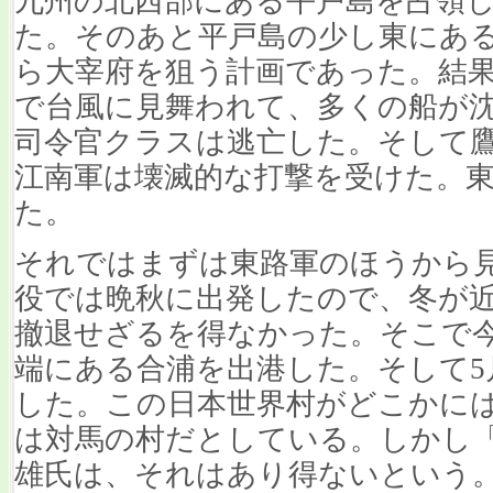
九州の北西部にある平戸島を占領
た。そのあと平戸島の少し東にあ
ら大宰府を狙う計画であった。結
で台風に見舞われて、多くの船が
司令官クラスは逃亡した。そして
江南軍は壊滅的な打撃を受けた。
た。
それではまずは東路軍のほうから
役では晩秋に出発したので、冬が
撤退せざるを得なかった。そこで今
端にある合浦を出港した。そして5
した。この日本世界村がどこかに
は対馬の村だとしている。しかし
雄氏は、それはあり得ないという