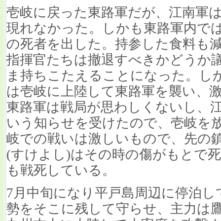
壱岐に戻った東路軍だが、江南軍は
現れなかった。しかも東路軍内では
の死者を出した。持参した食料も
指揮官たちは撤退すべきかどうか
ま持ちこたえることになった。しか
は壱岐に上陸して東路軍を襲い、
東路軍は戦局が思わしくないし、
いう知らせを受けたので、壱岐を
岐での戦いは激しいもので、先の
(すけよし)はその時の傷がもとで
も戦死している。
7月中旬になり平戸島周辺に停泊して
勢をそこに残して守らせ、主力は