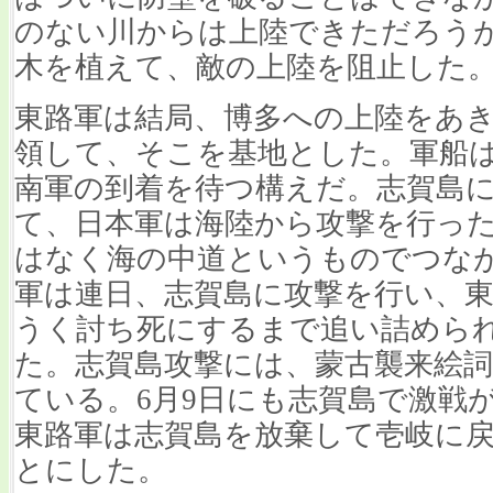
のない川からは上陸できただろう
木を植えて、敵の上陸を阻止した
東路軍は結局、博多への上陸をあき
領して、そこを基地とした。軍船
南軍の到着を待つ構えだ。志賀島
て、日本軍は海陸から攻撃を行っ
はなく海の中道というものでつな
軍は連日、志賀島に攻撃を行い、
うく討ち死にするまで追い詰めら
た。志賀島攻撃には、蒙古襲来絵
ている。6月9日にも志賀島で激戦
東路軍は志賀島を放棄して壱岐に
とにした。