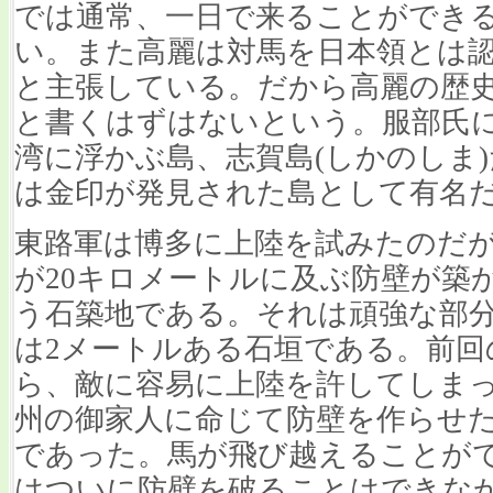
では通常、一日で来ることができる
い。また高麗は対馬を日本領とは
と主張している。だから高麗の歴
と書くはずはないという。服部氏
湾に浮かぶ島、志賀島(しかのしま
は金印が発見された島として有名
東路軍は博多に上陸を試みたのだ
が20キロメートルに及ぶ防壁が築
う石築地である。それは頑強な部分
は2メートルある石垣である。前回
ら、敵に容易に上陸を許してしま
州の御家人に命じて防壁を作らせ
であった。馬が飛び越えることが
はついに防壁を破ることはできな