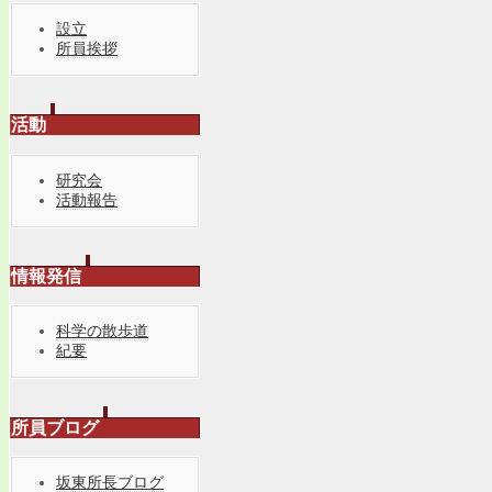
設立
所員挨拶
活動
研究会
活動報告
情報発信
科学の散歩道
紀要
所員ブログ
坂東所長ブログ