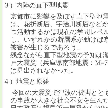
３）内陸の直下型地震
京都市に影響を及ぼす直下型地
は、花折断層、宇治川断層など
つ活動するかは現在の学問レベ
し、いずれかの断層系が動けば
被害が生じるであろう。
残念ながら直下型地震の予知は
戸大震災（兵庫県南部地震：M=7
は見出されなかった。
４）地震と原発
今回の大震災で津波の被害とと
の事故が大きな社会不安を生ん
日本政府は福島第一原発から30