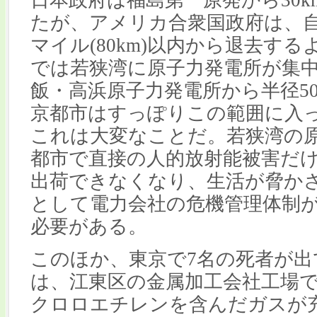
たが、アメリカ合衆国政府は、自
マイル(80km)以内から退去す
では若狭湾に原子力発電所が集
飯・高浜原子力発電所から半径50
京都市はすっぽりこの範囲に入
これは大変なことだ。若狭湾の
都市で直接の人的放射能被害だ
出荷できなくなり、生活が脅か
として電力会社の危機管理体制
必要がある。
このほか、東京で7名の死者が出
は、江東区の金属加工会社工場
クロロエチレンを含んだガスが