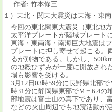
作者: 竹本修三
１）東北・関東大震災は東海・東南
今回の東北関東大震災（東北地
太平洋プレートが陸域プレート
東海・東南海・南海巨大地震は
プレートに押し寄せて起こる。
るが別物である。しかし、500km
の地殻ひずみが一度に開放され
場も影響を受ける。
3月12日03時59分に長野県北部でM
時31分に静岡県東部でM＝6.4
部地震は富士山の真下であり、
などの火山周辺でも地震活動が活