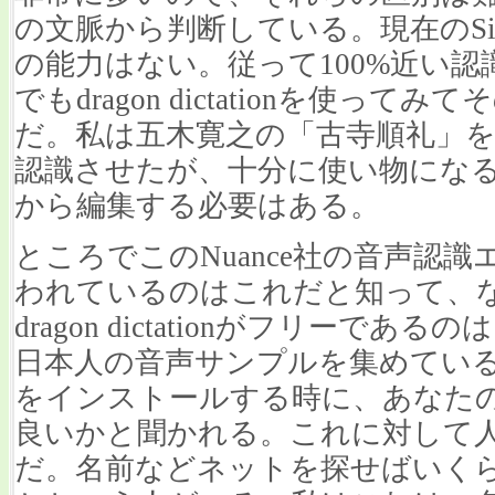
の文脈から判断している。現在のSi
の能力はない。従って100%近い
でもdragon dictationを使っ
だ。私は五木寛之の「古寺順礼」を読
認識させたが、十分に使い物にな
から編集する必要はある。
ところでこのNuance社の音声認識
われているのはこれだと知って、
dragon dictationがフリー
日本人の音声サンプルを集めてい
をインストールする時に、あなた
良いかと聞かれる。これに対して
だ。名前などネットを探せばいく