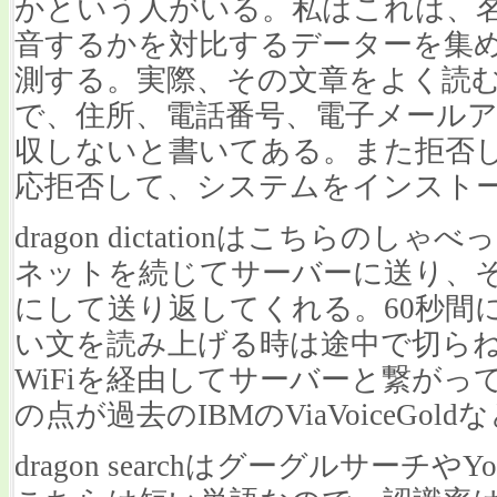
かという人がいる。私はこれは、
音するかを対比するデーターを集
測する。実際、その文章をよく読
で、住所、電話番号、電子メール
収しないと書いてある。また拒否
応拒否して、システムをインスト
dragon dictationはこちらの
ネットを続じてサーバーに送り、
にして送り返してくれる。60秒間
い文を読み上げる時は途中で切らね
WiFiを経由してサーバーと繋が
の点が過去のIBMのViaVoiceGo
dragon searchはグーグルサーチ