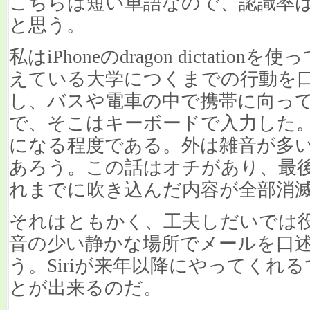
こちらは短い単語なので、認識率
と思う。
私はiPhoneのdragon dictati
えている大学につくまでの行動を
し、バスや電車の中で携帯に向っ
で、そこはキーボードで入力した
になる程度である。外は雑音が多
あろう。この話はオチがあり、最
れまでに吹き込んだ内容が全部消
それはともかく、工夫しだいでは
音の少い静かな場所でメールを口
う。Siriが来年以降にやってくれ
とが出来るのだ。