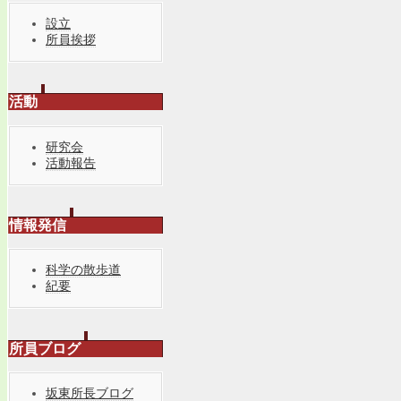
設立
所員挨拶
活動
研究会
活動報告
情報発信
科学の散歩道
紀要
所員ブログ
坂東所長ブログ