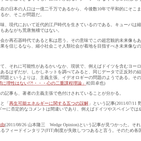
在の日本の人口は一億二千万であるから、今後数10年で平和的にそこ
なるか、そこが問題だ。
意味、現代において近代的江戸時代を生きているのである。キューバは
えもあながち荒唐無稽ではない。
社会か再石器時代であると私は思う。その意味でこの超悲観的未来像も
結果を信じるなら、縮小社会こそ人類社会が着地を目指すべき未来像な
して、それに可能性があるかいなか、現状で、例えばドイツを含むヨー
であるはずだが、しかしネットを調べてみると、同じデータで正反対の
な問題というよりは、主義主張、イデオロギーの問題のようである。そ
間に理性はない!?!・・・心の二重課程理論」
松田卓也)
Wikiの記事も、著者の主義主張で色付けされていることが分かる。
ると「
再生可能エネルギーに関する五つの誤解
」という記事(2011/07/11
ギーに否定的なコメントは間違いであり、例えばドイツやスペインでは
理由
(2011/08/26 山本隆三 Wedge Opinion)という記事が見つかった。
されるフィードインタリフ(FIT)制度が失敗しつつあると言う。そのため