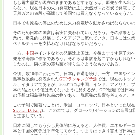
もし電力需要が現在のままであるとするならば、原発が生み出
らない。現在日本の火力発電所は主に天然ガスと石炭で発電し
天然ガスの値段が高騰して英国では買えなくなっているそうだ
日本でも原発の停止のために火力発電所を動かさねばならない
そのため日本の国富は着実に失われていくだろう。その結果と
業は、爆発的に発展しているアジアに流れていき、日本には失業
ペナルティーを支払わなければならないだろう。
一方、
中国
やインドなどの発展途上国は、今後ますます原子力
発を沿海部に作るであろう。それらは事故を起こすかもしれな
したのに、隣の家の落ち葉が降り注ぐようなものである。
今後、数10年にわたって、日本は衰退を続け、一方、中国やイ
島事故以前に発表された
GDPランキング予測
では、現在のトップ
ル、イタリアであるが、2050年には中国、インド、アメリカ
本の5位という値は悪くないように見えるが、GDP総額では日本は
の予想は福島事故以前の物であり、脱原発の影響を考えると、
この予測で顕著なことは、米国、ヨーロッパ、日本といった現在
Stephen D. King
)。 この本では、グローバリゼーションの進展
と主張している。
日本に関してもう少し具体的に考えると、人件費、エネルギー
本と中国の関係は平準化に向かう。つまりはっきり言えば日本