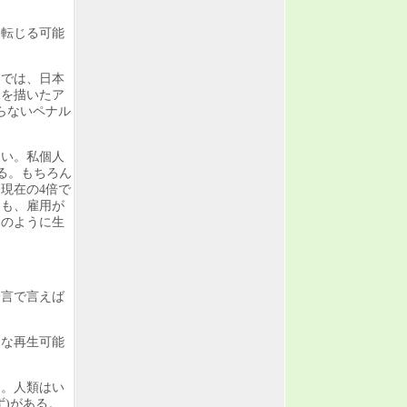
に転じる可能
」では、日本
像を描いたア
らないペナル
ない。私個人
る。もちろん
現在の4倍で
ても、雇用が
山のように生
一言で言えば
うな再生可能
。
う。人類はい
)がある。