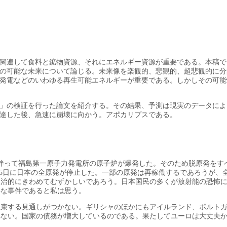
関連して食料と鉱物資源、それにエネルギー資源が重要である。本稿で
明の可能な未来について論じる。未来像を楽観的、悲観的、超悲観的に
発電などのいわゆる再生可能エネルギーが重要である。しかしその可能
限界」の検証を行った論文を紹介する。その結果、予測は現実のデータに
に達した後、急速に崩壊に向かう。アポカリプスである。
れに伴って福島第一原子力発電所の原子炉が爆発した。そのため脱原発をす
5月5日に日本の全原発が停止した。一部の原発は再稼働するであろうが、
政治的にきわめてむずかしいであろう。日本国民の多くが放射能の恐怖
要な事件であると私は思う。
収束する見通しがつかない。ギリシャのほかにもアイルランド、ポルト
ない。国家の債務が増大しているのである。果たしてユーロは大丈夫か