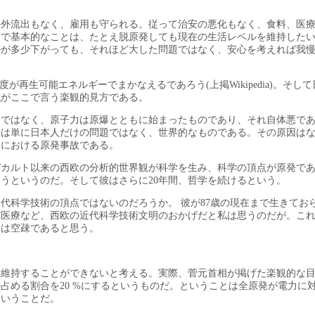
海外流出もなく、雇用も守られる。従って治安の悪化もなく、食料、医
こで基本的なことは、たとえ脱原発しても現在の生活レベルを維持した
ルが多少下がっても、それほど大した問題ではなく、安心を考えれば我
度が再生可能エネルギーでまかなえるであろう(上掲Wikipedia)。そし
私がここで言う楽観的見方である。
けではなく、原子力は原爆とともに始まったものであり、それ自体悪で
怖は単に日本人だけの問題ではなく、世界的なものである。その原因は
島における原発事故である。
デカルト以来の西欧の分析的世界観が科学を生み、科学の頂点が原発で
うというのだ。そして彼はさらに20年間、哲学を続けるという。
代科学技術の頂点ではないのだろうか。 彼が87歳の現在まで生きてお
だ医療など、西欧の近代科学技術文明のおかげだと私は思うのだが。こ
論は空疎であると思う。
を維持することができないと考える。実際、菅元首相が掲げた楽観的な
の占める割合を20 %にするというものだ。ということは全原発が電力に
ということだ。