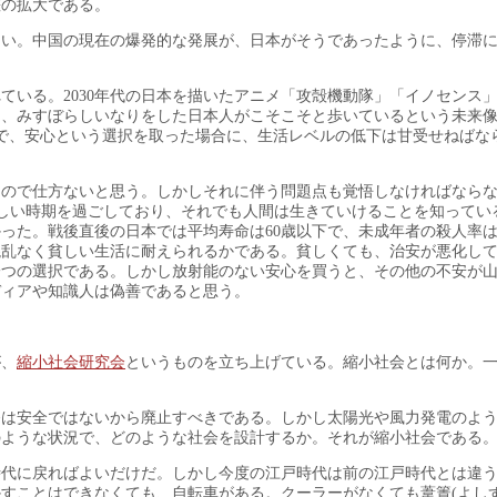
差の拡大である。
ない。中国の現在の爆発的な発展が、日本がそうであったように、停滞
ている。2030年代の日本を描いたアニメ「攻殻機動隊」「イノセンス
を、みすぼらしいなりをした日本人がこそこそと歩いているという未来
で、安心という選択を取った場合に、生活レベルの低下は甘受せねばな
るので仕方ないと思う。しかしそれに伴う問題点も覚悟しなければなら
貧しい時期を過ごしており、それでも人間は生きていけることを知ってい
った。戦後直後の日本では平均寿命は60歳以下で、未成年者の殺人率は
混乱なく貧しい生活に耐えられるかである。貧しくても、治安が悪化し
一つの選択である。しかし放射能のない安心を買うと、その他の不安が
ディアや知識人は偽善であると思う。
が、
縮小社会研究会
というものを立ち上げている。縮小社会とは何か。
発は安全ではないから廃止すべきである。しかし太陽光や風力発電のよ
のような状況で、どのような社会を設計するか。それが縮小社会である
時代に戻ればよいだけだ。しかし今度の江戸時代は前の江戸時代とは違
すことはできなくても、自転車がある。クーラーがなくても葦簀(よしず