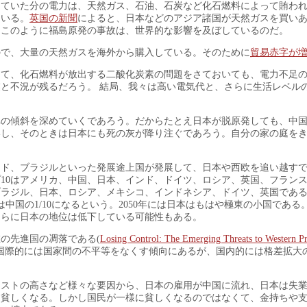
していた分の電力は、天然ガス、石油、石炭など化石燃料によって賄わ
ている。
英国の新聞
によると、日本などのアジア諸国が天然ガスを買い
。このように福島原発の事故は、世界的な影響を及ぼしているのだ。
ので、大量の天然ガスを海外から購入している。そのために
貿易赤字が
して、化石燃料が放出する二酸化炭素の問題をさておいても、電力不足
と不況が残るだろう。 結局、我々は高い電気代と、さらに生活レベル
への傾斜を深めていくであろう。だからたとえ日本が脱原発しても、中
いし、そのときは日本にも死の灰が降り注ぐであろう。自分の家の庭を
ンド、ブラジルといった発展途上国が発展して、日本や西欧を追い越す
10はアメリカ、中国、日本、インド、ドイツ、ロシア、英国、フラン
、ブラジル、日本、ロシア、メキシコ、インドネシア、ドイツ、英国であ
中国の1/10になるという。2050年には日本はもはや極東の小国である
さらに日本の地位は低下している可能性もある。
の先進国の凋落である(
Losing Control: The Emerging Threats to Western Pr
は国際的には国家間の不平等をなくす傾向にあるが、国内的には格差拡大
コストの高さなど様々な要因から、日本の雇用が中国に流れ、日本は失
は貧しくなる。しかし国民が一様に貧しくなるのではなくて、金持ちや