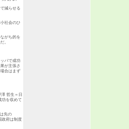
まで減らせる
縮小社会のひ
あながち的を
のだ。
ロッパで成功
結果が主張さ
の場合はまず
 野澤 哲生＝日
成功を収めて
それは先の
各国政府は制度