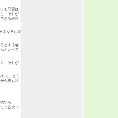
療にも問題は
いし、それが
慢できる程度
て日本を含む先
あるとする倫
なんといって
あり、それが
られて、さら
れが今後も維
目標でも、
対して占めて