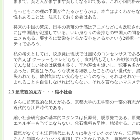
ままで、貧乏人がますます貧しくなるのである。これが国内格
もっともこの種の予測が当たるかどうかは、本当はよくわから
性もあることは、注意しておく必要はある。
将来の中国の繁栄、日本の凋落の予感はアニメなどにも反映され
には中国語が氾濫している。いい身なりの金持ちの中国人の間
ニメもある。要するに繁栄をとるか安心をとるかという2者択一
ティであろう。
私の考えとしては、脱原発は現状では国民のコンセンサスであ
で言えば クーラーもテレビもなく、食料品も乏しい 終戦後の
そんな貧しい社会は病気も多く、平均寿命も短いし、犯罪も多か
あった。問題はそのような状況を経験したことのない世代が、
失われても、放射能のない安心をというのなら、それはそれで
まれることを自覚しなければならない。それを言わないマスメ
2.3 超悲観的見方・・・縮小社会
さらに超悲観的な見方がある。京都大学の工学部の一部の有志
近代的な江戸時代である。
縮小社会研究会の基本的スタンスは反原発、脱原発である。原
エネルギーも当てにならない。化石燃料も早晩、枯渇する。こ
電気がなくても江戸時代にも人々は生きていたのだから、江戸
ろんな知識やノウハウを蓄積しているからである。自動車を動か