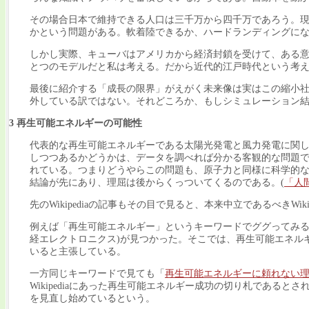
その場合日本で維持できる人口は三千万から四千万であろう。現
かという問題がある。軟着陸できるか、ハードランディングに
しかし実際、キューバはアメリカから経済封鎖を受けて、ある
とつのモデルだと私は考える。だから近代的江戸時代という考
最後に紹介する「成長の限界」がえがく未来像は実はこの縮小
外している訳ではない。それどころか、もしシミュレーション
3 再生可能エネルギーの可能性
代表的な再生可能エネルギーである太陽光発電と風力発電に関
しつつあるかどうかは、データを調べれば分かる客観的な問題
れている。つまりどうやらこの問題も、原子力と同様に科学的
結論が先にあり、理屈は後からくっついてくるのである。(
「人
先のWikipediaの記事もその目で見ると、本来中立であるべき
例えば「再生可能エネルギー」というキーワードでググってみ
経エレクトロニクス)が見つかった。そこでは、再生可能エネル
いると主張している。
一方同じキーワードで見ても「
再生可能エネルギーに頼れない
Wikipediaにあった再生可能エネルギー成功の切り札であると
を見直し始めているという。