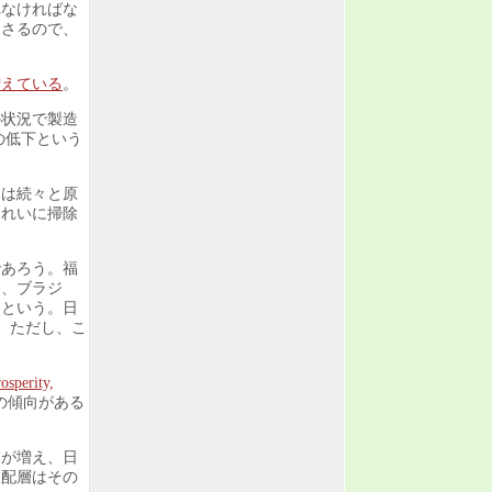
れなければな
あさるので、
増えている
。
の状況で製造
の低下という
国は続々と原
きれいに掃除
であろう。福
ス、ブラジ
るという。日
。 ただし、こ
osperity,
の傾向がある
業が増え、日
支配層はその