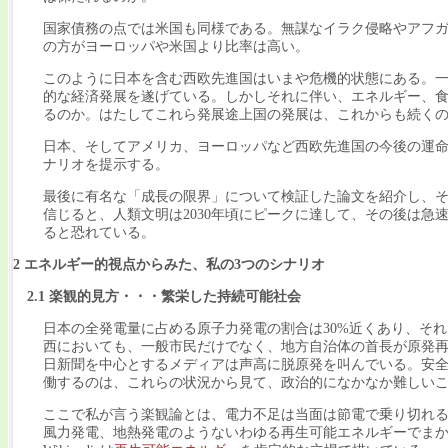
国家債務の点では米国も同様である。無謀なイラク侵略やアフ
の方がヨーロッパや米国より比率は高い。
このように日本を含む西欧先進国はいまや危機的状態にある。一
的な経済発展を遂げている。しかしそれに伴い、エネルギー、
るのか。はたしてこれら発展途上国の発展は、これからも続く
日本、そしてアメリカ、ヨーロッパなど西欧先進国の今後の運命
ナリオを提示する。
最後に有名な「成長の限界」について検証した論文を紹介し、それ
信じると、人類文明は2030年頃にピークに達して、その後は
ると恐れている。
2 エネルギー的視点からみた、私の3つのシナリオ
2.1 楽観的見方・・・繁栄した持続可能社会
日本の全発電量に占める原子力発電の割合は30%近くあり、それら
西においても、一般市民だけでなく、地方自治体の首長が原発
日新聞を中心とするメディアは声高に脱原発を叫んでいる。安全
働するのは、これらの状況から見て、政治的になかなか難しい
ここで私が言う楽観論とは、電力不足は当面は節電で乗り切れる
風力発電、地熱発電のようないわゆる再生可能エネルギーでま