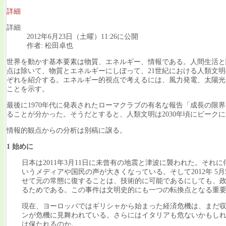
詳細
詳細
2012年6月23日（土曜）11:26に公開
作者: 松田卓也
世界を動かす基本要素は物質、エネルギー、情報である。人間生活と
点は除いて、物質とエネルギーにしぼって、21世紀における人類文
ぞれを紹介する。エネルギー的視点で考えるには、風力発電、太陽光
ことを示す。
最後に1970年代に発表されたローマクラブの有名な報告「成長の
ることが分かった。そうだとすると、人類文明は2030年頃にピーク
情報的観点からの分析は別稿に譲る。
1 始めに
日本は2011年3月11日に未曾有の地震と津波に襲われた。そ
いうメディアや国民の声が大きくなっている。そして2012年 
せて元の常態に復することは、技術的に可能であるにしても、
るためである。この事件は文明史的にも一つの転換点となる重
現在、ヨーロッパではギリシャから始まった経済危機は、まだ
ンが危機に見舞われている。さらにはイタリアも危ないかもしれ
は保たれるのか。