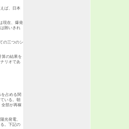
言えば、日本
は現在、爆発
球は賄いきれ
ての三つのシ
計算の結果を
シナリオであ
%を占める関
している。朝
、全部が再稼
太陽光発電、
ある。下記の