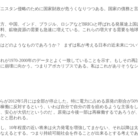
ガニスタン侵略のために国家財政が危うくなりつつある。国家の債務と
方、中国、インド、ブラジル、ロシアなどBRICsと呼ばれる発展途上国
食料、鉱物資源の需要も急速に増えている。これらの増大する需要を地
のか。
はどのようなものであろうか ? まずは私が考える日本の近未来につい
が1970-2000年のデータとよく一致していることを示す。もしその再
急速に崩壊に向かう。つまりアポカリプスである。私はこれがありそうな
が2012年5月には全部が停止した。特に電力に占める原発の割合が50
再稼働に反対するという、いわば自分で自分の首を絞めるような主張を
、安心が大切だというのだ 。原発は今後一部は再稼働するであろうが
ことと思われる。
し、10年程度の近い将来は火力発電を増強してまかない、それ以降は
かなえるとする。つまり持続可能社会を作ることが出来るとする考えで