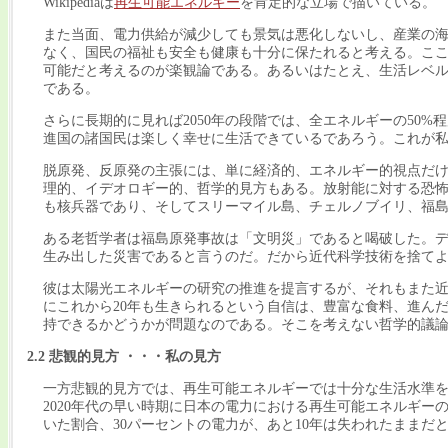
Wikipediaは
再生可能エネルギー
を肯定的な立場で描いている。
また当面、電力供給が減少しても景気は悪化しないし、産業の
なく、国民の福祉も安全も健康も十分に保たれると考える。こ
可能だと考えるのが楽観論である。あるいはたとえ、生活レベ
である。
さらに長期的に見れば2050年の段階では、全エネルギーの50%程
進国の諸国民は楽しく幸せに生活できているであろう。これが
脱原発、反原発の主張には、単に経済的、エネルギー的視点だ
理的、イデオロギー的、哲学的見方もある。放射能に対する恐
も核兵器であり、そしてスリーマイル島、チェルノブイリ、福
ある老哲学者は福島原発事故は「文明災」であると喝破した。
生み出した災害であると言うのだ。だから近代科学技術を捨てよ
彼は太陽光エネルギーの研究の推進を提言するが、それもまた近
にこれから20年も生きられるという自信は、豊富な食料、進ん
持できるかどうかが問題なのである。そこを考えない哲学的議
2.2 悲観的見方 ・・・私の見方
一方悲観的見方では、再生可能エネルギーでは十分な生活水準
2020年代の早い時期に日本の電力における再生可能エネルギー
いた割合、30パーセントの電力が、あと10年は失われたままだ