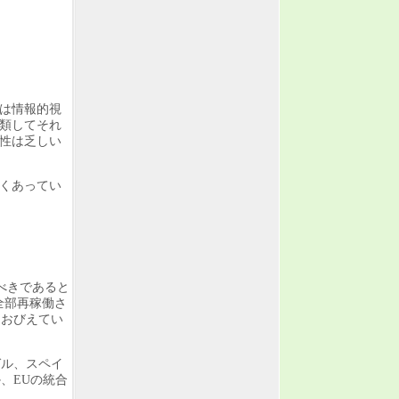
は情報的視
分類してそれ
性は乏しい
よくあってい
べきであると
全部再稼働さ
におびえてい
ガル、スペイ
、EUの統合