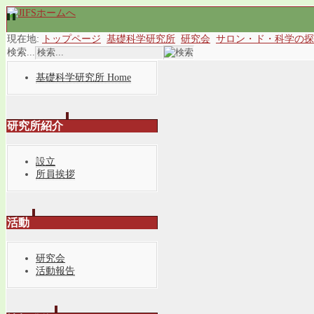
現在地:
トップページ
基礎科学研究所
研究会
サロン・ド・科学の探
検索...
基礎科学研究所 Home
研究所紹介
設立
所員挨拶
活動
研究会
活動報告