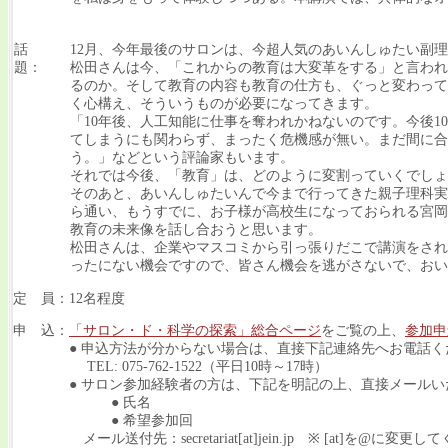
話
12月、今年最後のサロンは、今超人気のあいんしゅたい副
題：
松田さんは今、「これからの教育は大変革をする」と言われ
るのか。そして教育の内容も教育の仕方も、ぐっと変わって
く心構え、そういうものが必要になってきます。
「10年後、人工知能に仕事を奪われかねないのです。今後
てしまうにも関わらず、まったく危機感が無い。まだ間に合
う。」などという評論家もいます。
それでは今後、「教育」は、どのように変割っていくでしょ
そのあと、あいんしゅたいんで今まで行ってきた親子理科実
ら通い、もうすでに、お子様が高校生になっておられる宮岡
教育の未来像を話し合おうと思います。
松田さんは、企業やマスコミから引っ張りだこで講演をされ
ったにない機会ですので、皆さん機会を逃がさないで、おい
定 員：12名程度
申 込：
「サロン・ド・科学の探索」総合ページ
をご覧の上、
参加申
● 申込方法が分からない場合は、直接下記連絡先へお電話く
TEL: 075-762-1522（平日10時～17時）
● サロン参加経験者の方は、下記を明記の上、直接メールい
● 氏名
● 希望参加回
メール送付先：secretariat[at]jein.jp ※ [at]を@に変更し