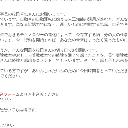
理事長の松田卓也さんにお願いします。
ています。自動車の自動運転に始まる人工知能の活用が進むと、どんな
きます。単なる記憶力ではなく、新しいものに挑戦する気風、自分で考
10年でおきるテクノロジーの進化によって、今存在する約半分の人の仕
います。今、行動を開始すれば、あなたの未来はまったく違ったものに
うか。そんな問題を松田さんの切り口でお話願います。
験教室やおもしろ算数教室での経験を通じて感じたことを、長年実験教
さんに経験と感想をコメントしてもらいます。そして、親も子も未来を
ている方ですが、あいんしゅたいんのために今回時間をとっていただき
でください。
込フォーム
よりお申込みください
ださい
ただいても結構です。
てください