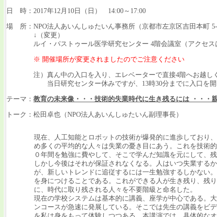
日 時：2017年12月10日（日） 14:00～17:00
場 所：NPO法人あいんしゅたいん事務所（京都市左京区吉田本町 5-
↓（変更）
ルイ・パストゥール医学研究センター 4階会議室（アクセス
※ 開催場所が変更されましたのでご注意ください
注）真ん中の入口を入り、エレベーターで直接4階へお越しくだ
当日研究センター休みですが、13時30分までに入口を開
テーマ：
教育の未来像・・・技術的失業時代に生き残るには ・・・親
トーク：松田卓也（NPO法人あいんしゅたいん副理事長）
現在、人工知能とロボットの技術が爆発的に進歩しており、
め多くの平均的な人々は失業の憂き目にあう。これを技術的
０年間を勉強に費やして、そこで学んだ知識を元にして、残
しかし今後はそれが保証されなくなる。人はいつ失業するか
が、新しいトレンドに追従するには一生勉強するしかない。
を身につけることである。これができる人が生き残り、残り
に、時代に取り残される人々を不要階級と命名した。
現在の学校システムは基本的に講義、座学が中心である。大
ンコースが急速に発展している。そこでは先生の講義をビデ
を私は身をもって体験しつつある。本講演では、具体的なオ