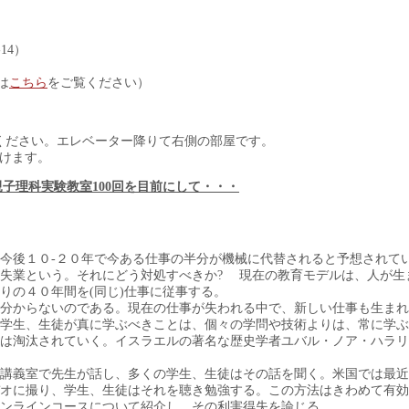
14）
は
こちら
をご覧ください）
さい。エレベーター降りて右側の部屋です。
けます。
子理科実験教室100回を目前にして・・・
今後１０-２０年で今ある仕事の半分が機械に代替されると予想されて
失業という。それにどう対処すべきか? 現在の教育モデルは、人が生
りの４０年間を(同じ)仕事に従事する。
分からないのである。現在の仕事が失われる中で、新しい仕事も生まれ
学生、生徒が真に学ぶべきことは、個々の学問や技術よりは、常に学ぶ
は淘汰されていく。イスラエルの著名な歴史学者ユバル・ノア・ハラリ
講義室で先生が話し、多くの学生、生徒はその話を聞く。米国では最近
オに撮り、学生、生徒はそれを聴き勉強する。この方法はきわめて有効
ンラインコースについて紹介し、その利害得失を論じる。