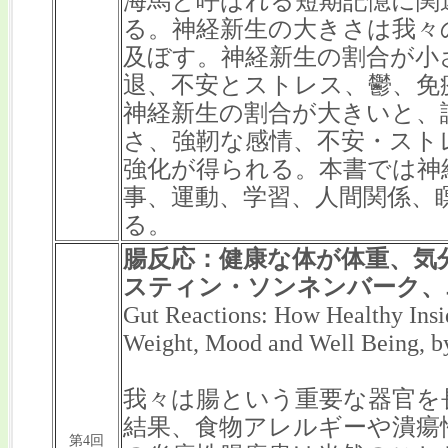
海馬と呼ばれる短期記憶に関
る。神経新生の大きさは我々
及ぼす。神経新生の割合が小
退、不安とストレス、鬱、免
神経新生の割合が大きいと、
さ、強靭な感情、不安・スト
強化が得られる。本書では神
事、運動、学習、人間関係、
る。
腸反応：健康な体が体重、気
スティン・ソンネンバーク、
Gut Reactions: How Healthy Ins
Weight, Mood and Well Being, by
我々は腸という重要な器官を
結果、食物アレルギーや潰瘍
第4回