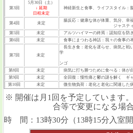
5月30日（土）
第3回
↓ 延期
神経新生と食事、ライフスタイル：脳
日程未定
腸反応：健康な体が体重、気分、幸
第4回
未定
ジャスティン・ソンネン
第5回
未定
アルツハイマーの終焉：認知症を防ぎ
第6回
未定
食事にまつわる神話：我々の食事の本
長生き食：老化を遅らせ、病気と戦い
学
第7回
未定
ヴァ
ンゴ
第8回
未定
病気に打ち勝つために食べる：体が自
第9回
未定
全回復：慢性痛と鬱の謎を解く ギャ
第10回
未定
微生物負荷：老化と老化に関連した病
※ 開催は月1回を予定しています
合等で変更になる場
時 間：13時30分（13時15分入室