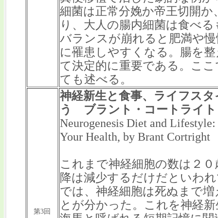
細菌は正常分娩か帝王切開か
り、大人の腸内細菌は食べる
バランスが崩れると肥満や慢
に罹患しやすくなる。腸を整
て決定的に重要である。ここ
ても述べる。
神経新生と食事、ライフスタイ
う ブラント・コートライト
Neurogenesis Diet and Lifestyle
Your Health, by Brant Cortright
これまで神経細胞の数は２０
降は減少するだけだといわれ
では、神経細胞は死ぬまで増
とが分かった。これを神経新
第3回