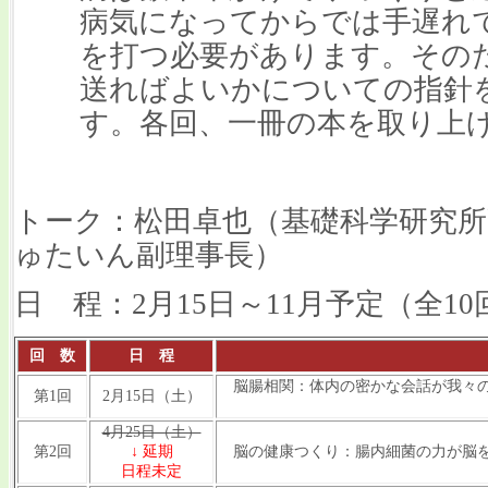
病気になってからでは手遅れ
を打つ必要があります。その
送ればよいかについての指針
す。各回、一冊の本を取り上
トーク：松田卓也（基礎科学研究所
ゅたいん副理事長）
日 程：2月15日～11月予定（全10
回 数
日 程
脳腸相関：体内の密かな会話が我々の
第1回
2月15日（土）
エメラ
4月25日（土）
第2回
↓ 延期
脳の健康つくり：腸内細菌の力が脳を
日程未定