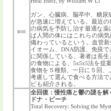
Heal Itself, by William W Li
ガン、心臓病、脳卒中、糖尿
が急速に増えている。最近の
の病気を予防し治す最適な薬
第8回
ば人間の体にはこれらの病気
備わっているという。血管新
イオーム、DNA防護、免疫
に関係している。著者は長生
の食物による、5x5x5法を
食物を５種類、一日に５回、
考慮して選んで食べる方法で
ピも紹介される。
全回復：慢性痛と鬱の謎を解
ドナ・ビーチ
Total Recovery: Solving the Myst