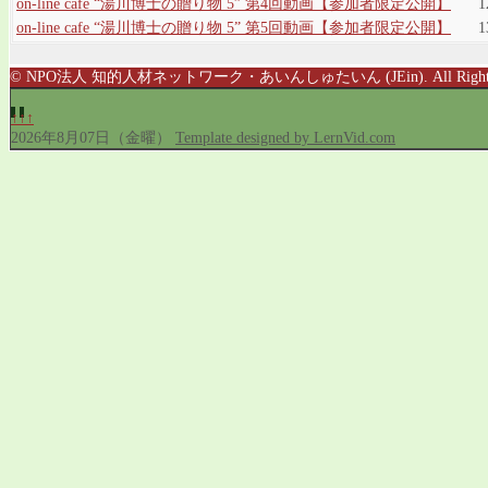
on-line cafe “湯川博士の贈り物 5” 第4回動画【参加者限定公開】
1
on-line cafe “湯川博士の贈り物 5” 第5回動画【参加者限定公開】
1
© NPO法人 知的人材ネットワーク・あいんしゅたいん (JEin). All Rights R
↑↑↑
2026年8月07日（金曜）
Template designed by LernVid.com