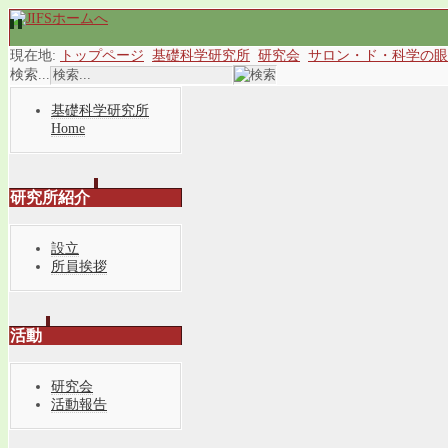
現在地:
トップページ
基礎科学研究所
研究会
サロン・ド・科学の眼
検索...
基礎科学研究所
Home
研究所紹介
設立
所員挨拶
活動
研究会
活動報告