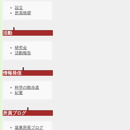
設立
所員挨拶
活動
研究会
活動報告
情報発信
科学の散歩道
紀要
所員ブログ
坂東所長ブログ