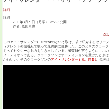
アイ・サレンダー・・・ケリー・クラークソ
詳細
詳細
2011年3月21日（月曜）08:53に公開
作者: 松田卓也
ケ
このアイ・サレンダー(I surrender)という歌は、後で紹介す
うタレント発掘番組で歌って最終的に優勝した。このときのクラーク
えってセクシーな魅力を引き出している。審査員が言うように、この
ヌ・ディオンである。クラークソンはオーディションを受けたときは
かわいい。そのクラークソンの
アイ・サレンダー ( 私、降参)
。歌詞