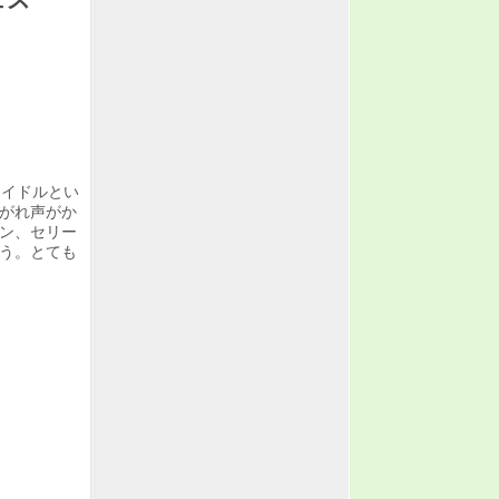
ェス
アイドルとい
がれ声がか
ン、セリー
う。とても