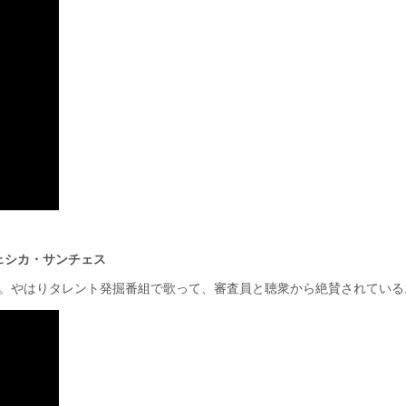
ェシカ・サンチェス
女の子である。やはりタレント発掘番組で歌って、審査員と聴衆から絶賛されてい