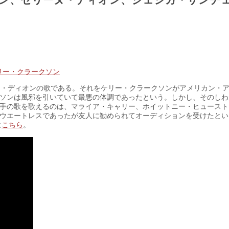
ン、セリーヌ・ディオン、ジェシカ・サンチ
リー・クラークソン
るセリーヌ・ディオンの歌である。それをケリー・クラークソンがアメリカン・
ソンは風邪を引いていて最悪の体調であったという。しかし、そのしわ
手の歌を歌えるのは、マライア・キャリー、ホイットニー・ヒュースト
ウエートレスであったが友人に勧められてオーディションを受けたとい
は
こちら
。