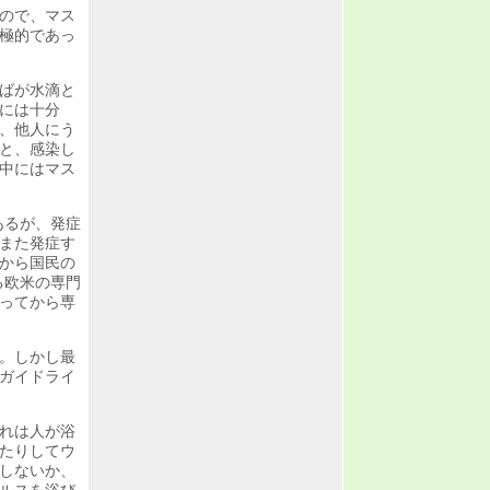
ので、マス
極的であっ
ばが水滴と
には十分
、他人にう
と、感染し
中にはマス
あるが、発症
また発症す
から国民の
る欧米の専門
切ってから専
。しかし最
るガイドライ
れは人が浴
たりしてウ
しないか、