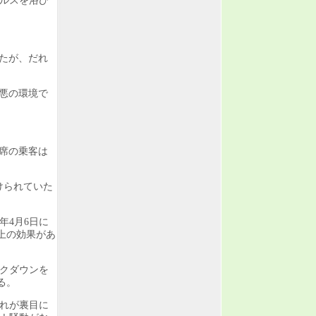
イルスを浴び
したが、だれ
最悪の環境で
の席の乗客は
けられていた
年4月6日に
上の効果があ
クダウンを
る。
れが裏目に