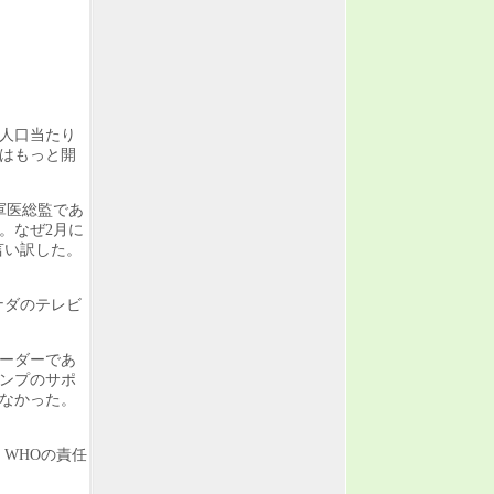
人口当たり
ではもっと開
軍医総監であ
。なぜ2月に
言い訳した。
ナダのテレビ
リーダーであ
ランプのサポ
なかった。
WHOの責任