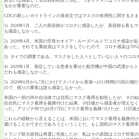
あるいは感染しても比較的軽症で済む。つまりマスクはウイルスを防
るかが重要なのだ。
CDCの新しいガイドラインの発表文ではマスクの有用性に関するさ
1) 2020年5月、二人の美容師がコロナに感染したが、美容師も客も
も感染しなかった。
2) 2020年4月、米国の空母セオドア・ルーズベルトでコロナ感
あった。それでも乗組員はマスクをしていたので、コロナ感染は70%
3) タイでの調査である。マスクをした人々としていない人々のコロ
4) 2020年1月、発症している患者を乗せた航空機が中国の武漢か
だれも感染しなかった。
5) 2020年6月から7月にかけてドバイから香港への11時間の5回
ので、残りの乗客は誰も感染しなかった。
米国の一部の州や自治体では住民にマスク着用を勧告したが、その結果
住住民にマスク着用を義務付けた結果、10日後から感染者が増えなくな
った。アリゾナ州では6月17日にマスク着用を義務づけたが、12日
これらの経験から言えることは、米国においてマスク着用を義務付け
避けることができたであろうということだ。もし国民のマスク着用率が1
トランプ前大統領は再選に失敗したが、私はその原因はコロナ対策の