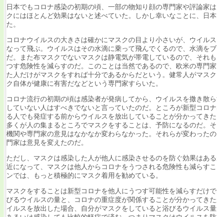
日本でもコロナ感染の初期の頃、一部の物知り顔の専門家や評論家は
クにはほとんど効果はないと述べていた。しかし幸いなことに、日本
た。
コロナウイルスの大きさは確かにマスクの目より小さいが、ウイルス
なって飛ぶ。ウイルスはその水滴に乗って飛んでくるので、水滴をブ
だ。また布マスクでないマスクは静電気が帯電しているので、それも
つす危険性を減らすのだ。このことは当然であるので、欧米の専門家
た人だけがマスクをすれば十分であるからだという。健常人がマスク
ク自体が健康に有害だなどという専門家すらいた。
コロナ流行の初期の頃は感染者が発病してから、ウイルスを撒き散ら
していない人はすべきでないと言っていたのだ。ところが新型コロナ
る人でも発症する前からウイルスを放出していることが分かってきた
多くが人の集まるところでマスクをすることは、予防になるのだ。そ
機関や専門家の意見はなかなか変わらなかった。それらが変わったの
門家は意見を変えたのだ。
ただし、マスクは感染した人が他人に感染させるのを防ぐ効果はある
近になって、マスクは他人からコロナをうつされる危険性も減らすことが
ンでは、もっと積極的にマスク着用を勧めている。
マスクをすることは新型コロナを他人にうつす可能性を減らすだけで
びるウイルスの量と、コロナの重症度が関係することが分かってきた
イルスを放出した場合、自分がマスクをしていると浴びるウイルス量