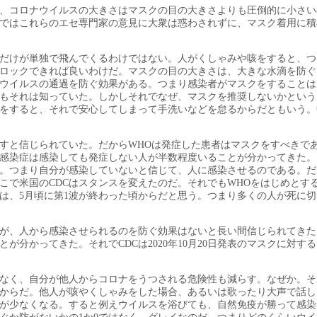
、コロナウイルスの大きさはマスクの目の大きさよりも圧倒的に小さい
ではこれらのエセ専門家の意見に大衆は惑わされずに、マスク着用に積
だけが単独で飛んでくるわけではない。人がくしゃみや咳をすると、つ
ロックできれば良いわけだ。マスクの目の大きさは、大きな水滴を防ぐ
ウイルスの通過を防ぐ効果がある。つまり感染者がマスクをすることは
もそれは知っていた。しかしそれでなぜ、マスクを推奨しないかという
をすると、それで安心してしまって手洗いなどを怠るからだともいう。
すと信じられていた。だからWHOは発症した患者はマスクをすべきで
感染症は感染しても発症しない人が半数程度いることが分かってきた。
。つまり自分が感染していないと信じて、人に感染させるのである。だ
こで米国のCDCはスタンスを変えたのだ。それでもWHOをはじめとす
は、5月頃に第1波が終わった頃からだと思う。つまり多くの人が死に
が、人から感染させられるのを防ぐ効果はないと長い間信じられてきた
分かってきた。それでCDCは2020年10月20日発表のマスクに対す
なく、自分が他人からコロナをうつされる危険性も減らす。なぜか。そ
からだ。他人が咳やくしゃみをした場合、あるいは歌ったり大声で話し
が少なくなる。すると例えウイルスを浴びても、自然免疫が勝って感染