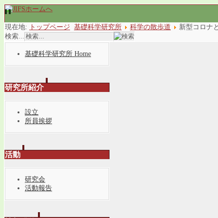
現在地:
トップページ
基礎科学研究所
科学の散歩道
新型コロナ
検索...
基礎科学研究所 Home
研究所紹介
設立
所員挨拶
活動
研究会
活動報告