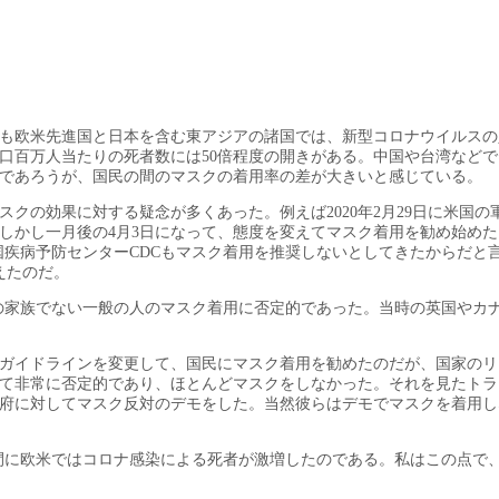
も欧米先進国と日本を含む東アジアの諸国では、新型コロナウイルスの
口百万人当たりの死者数には50倍程度の開きがある。中国や台湾など
であろうが、国民の間のマスクの着用率の差が大きいと感じている。
クの効果に対する疑念が多くあった。例えば2020年2月29日に米国の
しかし一月後の4月3日になって、態度を変えてマスク着用を勧め始めた
国疾病予防センターCDCもマスク着用を推奨しないとしてきたからだと
えたのだ。
の家族でない一般の人のマスク着用に否定的であった。当時の英国やカ
のガイドラインを変更して、国民にマスク着用を勧めたのだが、国家の
して非常に否定的であり、ほとんどマスクをしなかった。それを見たト
府に対してマスク反対のデモをした。当然彼らはデモでマスクを着用し
間に欧米ではコロナ感染による死者が激増したのである。私はこの点で、