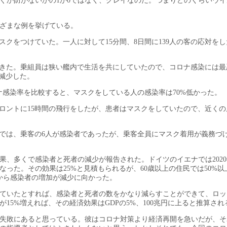
ぐか防がないかの1か0ではなく、グレイなのだ。つまりどのくらいウ
まざまな例を挙げている。
マスクをつけていた。一人に対して15分間、8日間に139人の客の応対を
染が起きた。乗組員は狭い艦内で生活を共にしていたので、コロナ感染には
減少した。
ナ感染率を比較すると、マスクをしている人の感染率は70%低かった。
らトロントに15時間の飛行をしたが、患者はマスクをしていたので、近く
の飛行では、乗客の6人が感染者であったが、乗客全員にマスク着用が義務づ
、多くで感染者と死者の減少が報告された。ドイツのイエナでは2020
った。その効果は25%と見積もられるが、60歳以上の住民では50%以
後から感染者の増加が減少に向かった。
ていたとすれば、感染者と死者の数をかなり減らすことができて、ロッ
5%増えれば、その経済効果はGDPの5%、100兆円に上ると推算され
失敗にあると思っている。彼はコロナ対策より経済再開を急いだが、そ