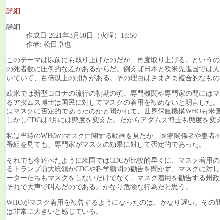
詳細
詳細
作成日 2021年3月30日（火曜）18:50
作者: 松田卓也
このテーマは以前にも取り上げたのだが、再度取り上げる。というの
の死者数に圧倒的な差があるからだ。例えば日本と欧米先進国では人
いていて、百倍以上の開きがある。その理由はさまざま複合的なもの
欧米では新型コロナの流行の初期の頃、専門機関や専門家の間にはマス
るアダムス博士は国民に対してマスクの着用を勧めないと明言した。
はマスクに否定的であったのかと聞かれて、世界保健機構WHOも米
しかしCDCは4月には態度を変えた。だからアダムス博士も態度を変
私は当時のWHOのマスクに関する動画を見たが、医療関係者や患者
番組を見ても、専門家がマスクの効果に対して否定的であった。
それでも今述べたように米国ではCDCが比較的早くに、マスク着用
るトランプ前大統領がCDCや科学顧問の勧告を聞かず、マスクに対
ーターたちもマスクをしないだけでなく、マスク着用を勧告する州政
それで大声で叫んだのである。かなり危険な行為だと思う。
WHOがマスク着用を勧告するようになったのは、かなり遅い。その
は非常に大きいと感じている。