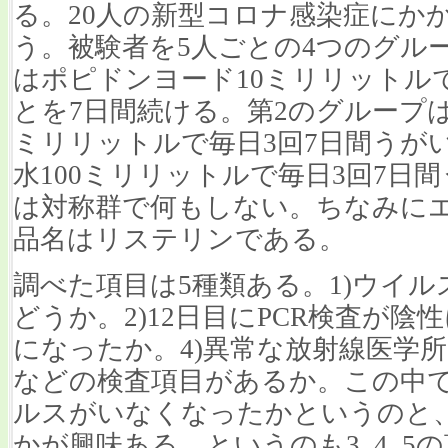
る。20人の新型コロナ感染症にか
う。被験者を5人ごとの4つのグルー
はポピドンヨード10ミリリットルで
とを7日間続ける。第2のグループ
ミリリットルで毎日3回7日間うが
水100ミリリットルで毎日3回7日
は対称群で何もしない。ちなみに
品名はリステリンである。
調べた項目は5種類ある。1)ウイ
どうか。2)12日目にPCR検査が陰
になったか。4)異常な放射線医学所
などの検査項目があるか。この中で
ルスがいなくなったかというのと、
かが興味ある。というのも3, 4, 