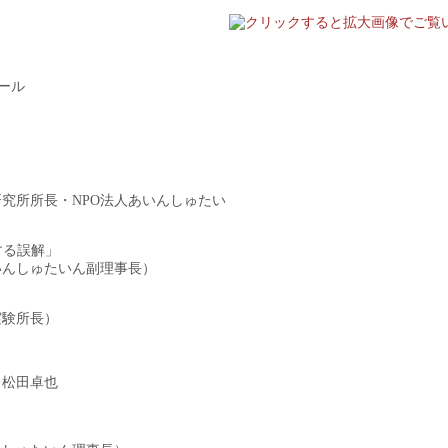
ホール
学研究所所長・NPO法人あいんしゅたい
する誤解」
ゅたいん副理事長）
所長）
：松田卓也
）