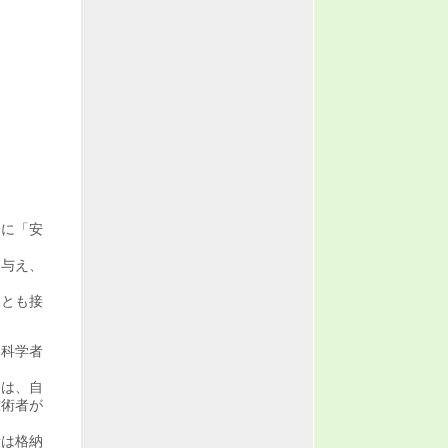
際に「安
を与え、
達とも接
も科学者
ては、自
技術者が
者は格納