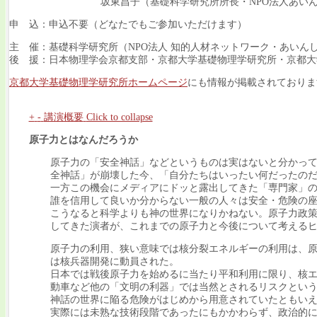
坂東昌子（基礎科学研究所所長・NPO法人あいん
申 込：申込不要（どなたでもご参加いただけます）
主 催：基礎科学研究所（NPO法人 知的人材ネットワーク・あいん
後 援：日本物理学会京都支部・京都大学基礎物理学研究所・京都大
京都大学基礎物理学研究所ホームページ
にも情報が掲載されておりま
+
-
講演概要
Click to collapse
原子力とはなんだろうか
原子力の「安全神話」などというものは実はないと分かっ
全神話」が崩壊した今、「自分たちはいったい何だったの
一方この機会にメディアにドッと露出してきた「専門家」
誰を信用して良いか分からない一般の人々は安全・危険の
こうなると科学よりも神の世界になりかねない。原子力政
してきた演者が、これまでの原子力と今後について考える
原子力の利用、狭い意味では核分裂エネルギーの利用は、
は核兵器開発に動員された。
日本では戦後原子力を始めるに当たり平和利用に限り、核
動車など他の「文明の利器」では当然とされるリスクとい
神話の世界に陥る危険がはじめから用意されていたともい
実際には未熟な技術段階であったにもかかわらず、政治的