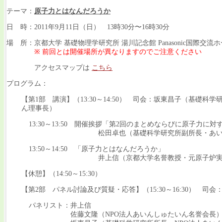
テーマ：
原子力とはなんだろうか
日 時：2011年9月11日（日） 13時30分〜16時30分
場 所：京都大学 基礎物理学研究所 湯川記念館 Panasonic国際交流
※ 前回とは開催場所が異なりますのでご注意ください
アクセスマップは
こちら
プログラム：
【第1部 講演】（13:30～14:50） 司会：坂東昌子（基礎科
ん理事長）
13:30～13:50 開催挨拶「第2回のまとめならびに原子力に対
松田卓也（基礎科学研究所副所長・あいんし
13:50～14:50 「原子力とはなんだろうか」
井上信（京都大学名誉教授・元原子炉実験
【休憩】（14:50～15:30）
【第2部 パネル討論及び質疑・応答】（15:30～16:30） 司会
パネリスト：井上信
佐藤文隆（NPO法人あいんしゅたいん名誉会長