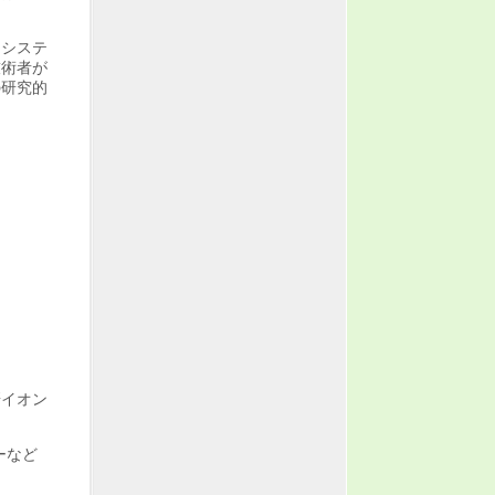
力システ
技術者が
の研究的
研イオン
ーなど