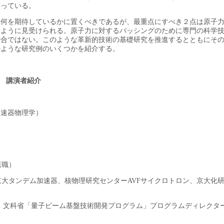
言っている。
に何を期待しているかに置くべきであるが、最重点にすべき２点は原子
るように見受けられる。原子力に対するバッシングのために専門の科学
場合ではない。このような革新的技術の基礎研究を推進するとともにそ
のような研究例のいくつかを紹介する。
講演者紹介
加速器物理学）
退職）
大タンデム加速器、核物理研究センターAVFサイクロトロン、京大化
、文科省「量子ビーム基盤技術開発プログラム」プログラムディレクタ