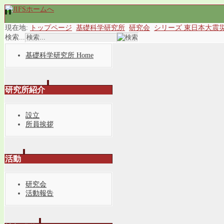
現在地:
トップページ
基礎科学研究所
研究会
シリーズ 東日本大震
検索...
基礎科学研究所 Home
研究所紹介
設立
所員挨拶
活動
研究会
活動報告