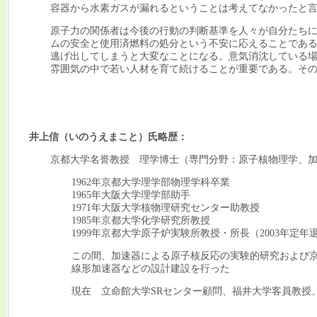
容器から水素ガスが漏れるということは考えてなかったと
原子力の関係者は今後の行動の判断基準を人々が自分たち
ムの安全と使用済燃料の処分という不安に応えることであ
逃げ出してしまうと大変なことになる。意気消沈している
雰囲気の中で若い人材を育て続けることが重要である。そ
井上信（いのうえまこと）氏
略歴
：
京都大学名誉教授 理学博士（専門分野：原子核物理学、
1962年京都大学理学部物理学科卒業
1965年大阪大学理学部助手
1971年大阪大学核物理研究センター助教授
1985年京都大学化学研究所教授
1999年京都大学原子炉実験所教授・所長（2003年定年
この間、加速器による原子核反応の実験的研究および京
線形加速器などの設計建設を行った
現在 立命館大学SRセンター顧問、福井大学客員教授