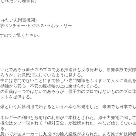
しゅたいん理事長）
しゅたいん附置機関）
学ベンチャー･ビジネス･ラボラトリー
すのでご覧ください。
ていたであろう原子力のプロである推進派も反原発派も、原発事故で実
だろうか」と意気消沈しているように見える。
の中には専門でないことにまで怪しい専門知識をふりまいて人々に混乱
座標軸から安心・不安の座標軸の上に乗せられている。
策の正義は一つではないであろうが、原子力のプロではないもののプロ
ヒントを提供する。
原爆という兵器利用で始まるという不幸な出発をした。米国でも日本で
エネルギーの利用と放射線の利用が二本柱とされた。原子力発電に関し
う概念はタブー視されて「絶対安全」が標榜された。神など信じてない
える。
に急いで外国メーカーに丸投げの輸入路線が採られた。ある原子炉技術