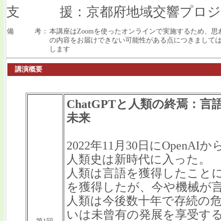
支 援：京都府地域交響プロジ
備 考：
本講座はZoomを使ったオンラインで実施するため、
の内容をお届けできない可能性がある点につきまして
します
講演概要
ChatGPTと人類の終焉：
未来
2022年11月30日にOpenAI
人類史は新時代に入った。
人類は言語を獲得したこと
を獲得したが、今や機械が
人類は今後数十年で存続の
いは未曾有の発展を享受する