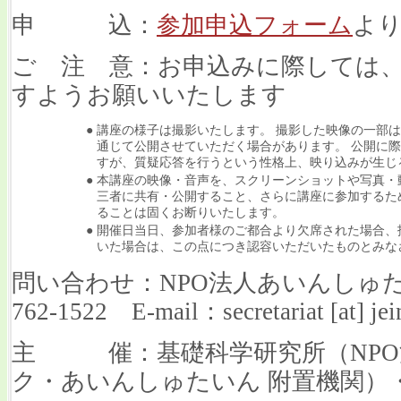
申 込：
参加申込フォーム
よ
ご 注 意：お申込みに際しては
すようお願いいたします
●
講座の様子は撮影いたします。 撮影した映像の一部
通じて公開させていただく場合があります。 公開に
すが、質疑応答を行うという性格上、映り込みが生じ
●
本講座の映像・音声を、スクリーンショットや写真・
三者に共有・公開すること、さらに講座に参加するた
ることは固くお断りいたします。
●
開催日当日、参加者様のご都合より欠席された場合、
いた場合は、この点につき認容いただいたものとみな
問い合わせ：NPO法人あいんしゅたい
762-1522 E-mail：secretariat [at] jei
主 催：基礎科学研究所（NPO
ク・あいんしゅたいん 附置機関）