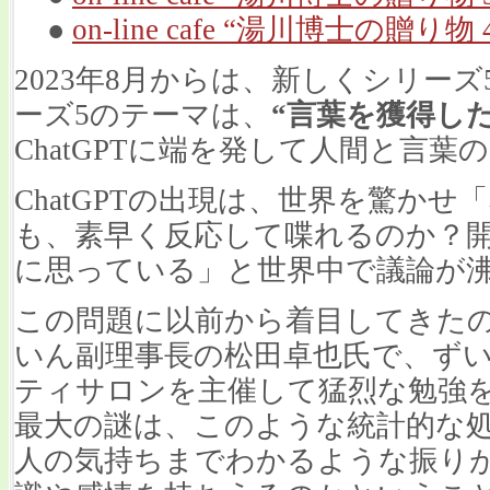
●
on-line cafe “湯川博士の贈り物 
2023年8月からは、新しくシリー
ーズ5のテーマは、
“言葉を獲得し
ChatGPTに端を発して人間と言
ChatGPTの出現は、世界を驚か
も、素早く反応して喋れるのか？
に思っている」と世界中で議論が
この問題に以前から着目してきた
いん副理事長の松田卓也氏で、ず
ティサロンを主催して猛烈な勉強
最大の謎は、このような統計的な
人の気持ちまでわかるような振りが