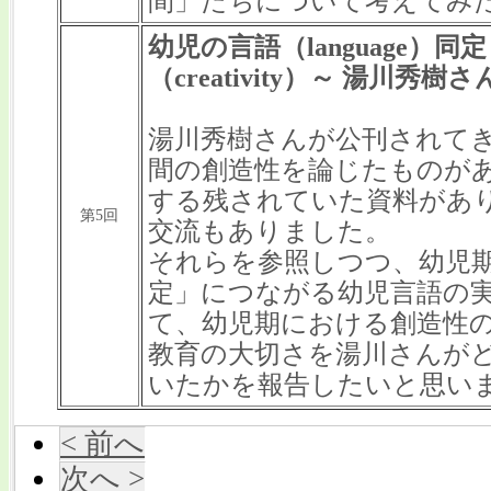
間」たちについて考えてみ
幼児の言語（language）同定（i
（creativity）～ 湯川秀
湯川秀樹さんが公刊されて
間の創造性を論じたものが
する残されていた資料があ
第5回
交流もありました。
それらを参照しつつ、幼児
定」につながる幼児言語の
て、幼児期における創造性
教育の大切さを湯川さんが
いたかを報告したいと思い
< 前へ
次へ >