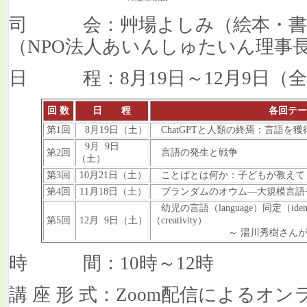
司 会：艸場よしみ（絵本・書
（NPO法人あいんしゅたいん理事
日 程：8月19日～12月9日（全
回 数
日 程
各回テ
第1回
8月19日（土）
ChatGPTと人類の終焉：言語を
9月 9日
第2回
言語の発生と戦争
（土）
第3回
10月21日（土）
ことばとは何か：子どもが教えて
第4回
11月18日（土）
ブランダムのオウム―大規模言語
幼児の言語（language）同定（identi
第5回
12月 9日（土）
（creativity）
～ 湯川秀樹さんが示
時 間：10時～12時
講 座 形 式：Zoom配信によるオ