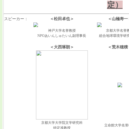
定）
スピーカー：
＜松田卓也＞
＜山極寿一
神戸大学名誉教授
京都大学名誉
NPOあいんしゅたいん副理事長
総合地球環境学研
＜大西琢朗＞
＜荒木穂積
京都大学大学院文学研究科
立命館大学名誉
特定准教授