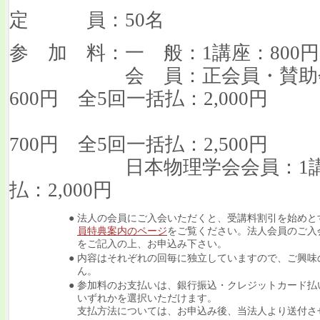
定 員：50名
参 加 料：一 般：1講座：800円 
会 員：正会員・賛助会員
600円 全5回一括払：2,000円
協力会員：
700円 全5回一括払：2,500円
日本物理学会会員：1講座：
払：2,000円
●
法人の会員にご入会いただくと、受講料割引を始めと
員特典案内のページ
をご覧ください。法人会員のご入
をご記入の上、お申込み下さい。
●
内容はそれぞれの回毎に独立していますので、ご興味
ん。
●
参加料のお支払いは、銀行振込・クレジットカード払
いずれかを選択いただけます
。
支払方法については、お申込み後、当法人より送付さ