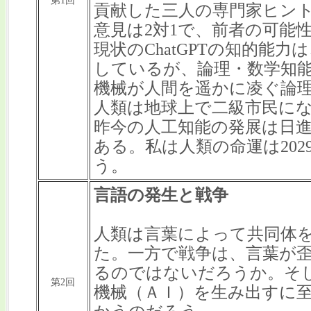
第1回
貢献した三人の専門家ヒン
意見は2対1で、前者の可能
現状のChatGPTの知的能
しているが、論理・数学知
機械が人間を遥かに凌ぐ論
人類は地球上で二級市民に
昨今の人工知能の発展は日
ある。私は人類の命運は20
う。
言語の発生と戦争
人類は言葉によって共同体
た。一方で戦争は、言葉が
るのではないだろうか。そ
第2回
機械（ＡＩ）を生み出すに