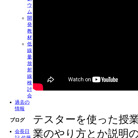
ウ
ム
開
発
教
材
低
線
量
放
射
線
検
討
会
過去の
情報
テスターを使った授
ブログ
業のやり方とか説明
会長日
記-佐藤