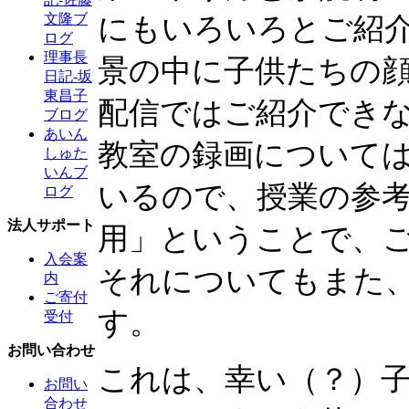
にもいろいろとご紹
文隆ブ
ログ
理事長
景の中に子­供たちの
日記-坂
東昌子
配信ではご紹介でき
ブログ
あいん
教室の録画について
しゅた
いんブ
いるので、授業の参
ログ
法人サポート
用」ということで、
入会案
それについてもまた
内
ご寄付
す。
受付
お問い合わせ
これは、幸い（？）
お問い
合わせ