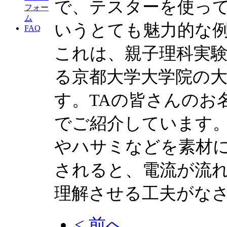
で、テスターを使っ
フォー
ム
いうとても魅力的な
FAQ
これは、親子理科実験教室でT
る京都大学大学院の
す。TAの皆さんのお
でご紹介しています
やハサミなどを素材
されると、電流が流
理解させる工夫がな
< 前へ