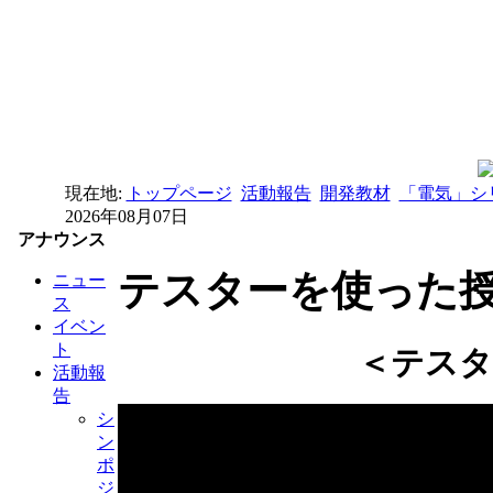
現在地:
トップページ
活動報告
開発教材
「電気」シリ
2026年08月07日
アナウンス
テスターを使った授業
ニュー
ス
イベン
ト
＜テスタ
活動報
告
シ
ン
ポ
ジ