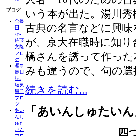
ブログ
いう本が出た。湯川秀
会長
古典の名言などに興味
日
記-
が、京大在職時に知り
佐藤
文隆
ブロ
橋さんを誘って作った
グ
理事
みも違うので、句の選
長日
記-
坂東
続きを読む...
昌子
ブロ
グ
「あいんしゅたいん」
あい
んし
ゅた
四
いん
ブロ