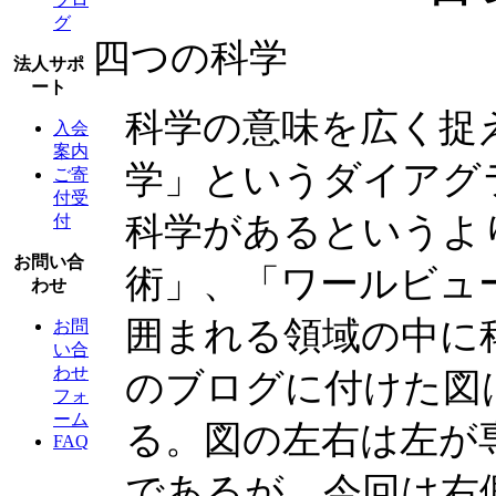
グ
四つの科学
法人サポ
ート
科学の意味を広く捉
入会
案内
学」というダイアグ
ご寄
付受
科学があるというよ
付
お問い合
術」、「ワールビュ
わせ
囲まれる領域の中に
お問
い合
わせ
のブログに付けた図
フォ
ーム
る。図の左右は左が
FAQ
であるが、今回は右