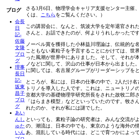
さる3月6日、物理学会キャリア支援センター主催
ブログ
くは、
こちら
をご覧んください。）
会長
この講習会に、なんと、筑波大学を定年退官され
日
さんと、お話できたのが、何よりうれしかったで
記-
佐藤
ノーベル賞を獲得した小林益川理論は、伝統的な
文隆
こともない素粒子を予言することにかけては、世
ブロ
った風潮が世界中にありました。そして、それが
グ
ノなどに関して、沢山の仕事が日本から出ました
理事
に関しては、名古屋グループがリーダーシップを
長日
記-
ところが、私には、日本の仕事の中で、2人だけ名
坂東
トリノを導入した人です。これは、ニュートリノ
昌子
京都大学の基礎物理学研究所長をされた故牧二郎さ
ブロ
「はらまき模型」などといっていたのです。牧さ
グ
れたのか、それが私には謎でした。
あい
といっても、素粒子論の研究者は、みんな交流が
んし
の、潮流は、日本の中でも、東京のような海外の
ゅた
あ、混乱している時代には、どこで育つかによっ
いん
ブロ