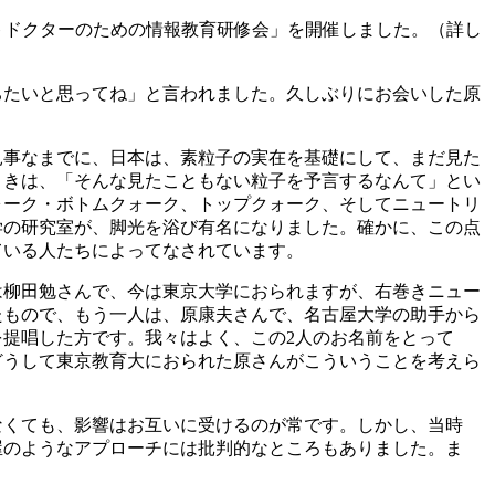
トドクターのための情報教育研修会」を開催しました。（詳し
ちたいと思ってね」と言われました。久しぶりにお会いした原
見事なまでに、日本は、素粒子の実在を基礎にして、まだ見た
ときは、「そんな見たこともない粒子を予言するなんて」とい
ォーク・ボトムクォーク、トップクォーク、そしてニュートリ
学の研究室が、脚光を浴び有名になりました。確かに、この点
ている人たちによってなされています。
は柳田勉さんで、今は東京大学におられますが、右巻きニュー
たもので、もう一人は、原康夫さんで、名古屋大学の助手から
を提唱した方です。我々はよく、この2人のお名前をとって
どうして東京教育大におられた原さんがこういうことを考えら
なくても、影響はお互いに受けるのが常です。しかし、当時
屋のようなアプローチには批判的なところもありました。ま
。