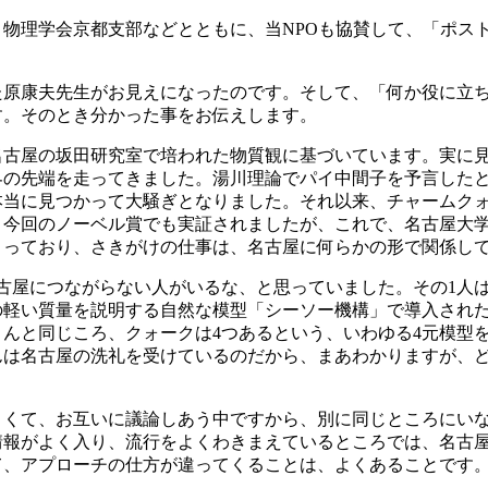
、物理学会京都支部などとともに、当NPOも協賛して、「ポス
た原康夫先生がお見えになったのです。そして、「何か役に立
す。そのとき分かった事をお伝えします。
名古屋の坂田研究室で培われた物質観に基づいています。実に
界の先端を走ってきました。湯川理論でパイ中間子を予言した
本当に見つかって大騒ぎとなりました。それ以来、チャームク
。今回のノーベル賞でも実証されましたが、これで、名古屋大
とっており、さきがけの仕事は、名古屋に何らかの形で関係し
古屋につながらない人がいるな、と思っていました。その1人
の軽い質量を説明する自然な模型「シーソー機構」で導入され
んと同じころ、クォークは4つあるという、いわゆる4元模型
んは名古屋の洗礼を受けているのだから、まあわかりますが、
よくて、お互いに議論しあう中ですから、別に同じところにい
情報がよく入り、流行をよくわきまえているところでは、名古
て、アプローチの仕方が違ってくることは、よくあることです