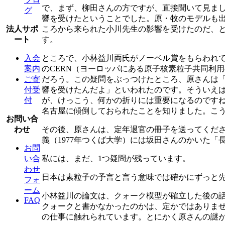
で、まず、柳田さんの方ですが、直接聞いて見ま
グ
響を受けたということでした。原・牧のモデルも
ころから来られた小川先生の影響を受けたのだ、
法人サポ
す。
ート
ところで、小林益川両氏がノーベル賞をもらわれ
入会
のCERN（ヨーロッパにある原子核素粒子共同利
案内
だろう。この疑問をぶっつけたところ、原さんは
ご寄
響を受けたんだよ」といわれたのです。そういえ
付受
が、けっこう、何かの折りには重要になるのです
付
名古屋に傾倒しておられたことを知りました。こう
お問い合
その後、原さんは、定年退官の冊子を送ってくだ
わせ
義（1977年つくば大学）には坂田さんのかいた
お問
私には、まだ、1つ疑問が残っています。
い合
わせ
日本は素粒子の予言と言う意味では確かにずっと
フォ
ーム
小林益川の論文は、クォーク模型が確立した後の
FAQ
クォークと書かなかったのかは、定かではありま
の仕事に触れられています。とにかく原さんの謎