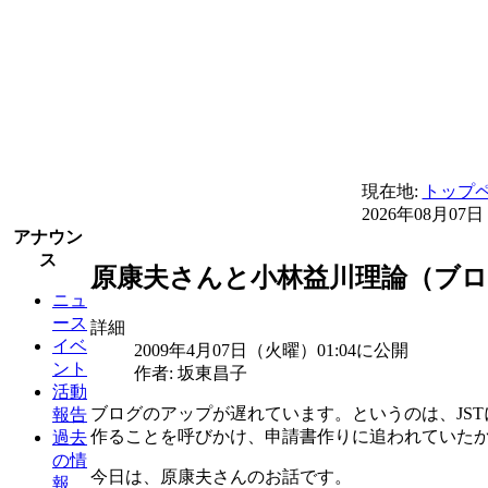
現在地:
トップ
2026年08月07日
アナウン
ス
原康夫さんと小林益川理論（ブロ
ニュ
ース
詳細
イベ
2009年4月07日（火曜）01:04に公開
ント
作者: 坂東昌子
活動
ブログのアップが遅れています。というのは、JS
報告
作ることを呼びかけ、申請書作りに追われていた
過去
の情
今日は、原康夫さんのお話です。
報