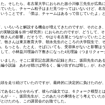
した。そしたら、名古屋大学におられた故小川修三先生が広島
出ていたし、チャーム粒子はまだ見つかってはいないけど、名
ということです。「僕は、チャームはあるって信じていたよ」
て、いろいろと解説する機会が増えてきたのですが、そのとき
用の実験設備を持つ研究所）におられたのですが、どうして、
「牧さんの影響」だそうで、やはり名古屋とつながっていたこ
ば、牧さんは東京教育大学、朝永先生のところの大学院生で、
ね。もっとも、たとえ、そばにいても、受容体がないと影響は
して、小林益川理論の下敷きになった4元理論（つまりクォー
さいました。そこに退官記念講演の記録と共に、坂田先生のあ
「長編小説論 あわせ聴けば明るく、偏り信ずれば暗し」が、わ
先頭を走り続けていたのですが、最終的に決定的に負けたのが
話であるにもかかわらず、彼らの論文では、６クォーク模型と
せんが・・。坂田先生が、このあたりの事情をどう考えていた
がとけたのも、この講習会のお陰でした。