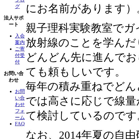
にお名前があります）
グ
法人サポ
ート
親子理科実験教室でガ
入会
放射線のことを学んだ
案内
ご寄
どんどん先に進んでお
付受
付
ても頼もしいです。
お問い合
わせ
毎年の積み重ねでどん
お問
では高さに応じで線量
い合
わせ
フォ
て検討しているのです
ーム
FAQ
なお、2014年夏の自