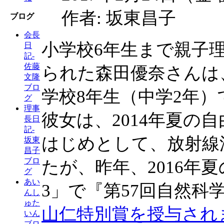
作者: 坂東昌子
ブログ
会長
小学校6年生まで親子
日
記-
佐藤
られた森田優奈さんは
文隆
ブロ
学校8年生（中学2年）
グ
理事
彼女は、2014年夏の
長日
記-
はじめとして、放射線
坂東
昌子
ブロ
たが、昨年、2016年
グ
あい
3」で『第57回自然
んし
ゅた
山仁特別賞を授与され
いん
ブロ