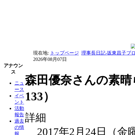
現在地:
トップページ
理事長日記-坂東昌子ブ
2026年08月07日
アナウン
ス
森田優奈さんの素晴
ニュ
ース
133）
イベ
ント
活動
詳細
報告
過去
の情
2017年2月24日（金
報