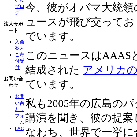
今、彼がオバマ大統領のsci
ブロ
グ
ュースが飛び交ってお
法人サポ
ート
でいます。
入会
案内
このニュースはAAA
ご寄
付受
結成された
アメリカ
付
お問い合
ています。
わせ
お問
私も2005年の広島の
い合
わせ
講演を聞き、彼の提案
フォ
ーム
FAQ
なわち、世界で一挙に