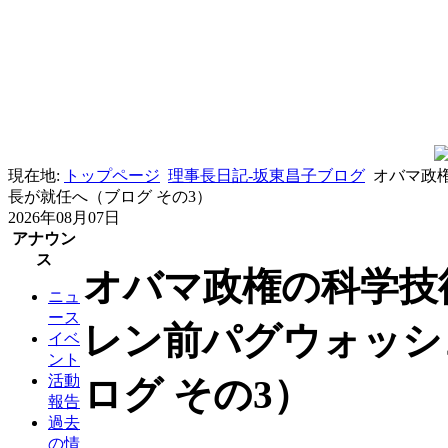
現在地:
トップページ
理事長日記-坂東昌子ブログ
オバマ政
長が就任へ（ブログ その3）
2026年08月07日
アナウン
ス
オバマ政権の科学技
ニュ
ース
レン前パグウォッシ
イベ
ント
活動
ログ その3）
報告
過去
の情