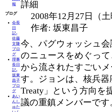
詳細
報
2008年12月27日（
ブログ
会長
作者: 坂東昌子
日
記-
佐藤
今、パグウォッシュ会
文隆
ブロ
のニュースをめぐって
グ
理事
から流されたすごいメ
長日
記-
坂東
す。ジョンは、核兵器廃絶の
昌子
ブロ
Treaty」という方
グ
あい
議の重鎮メンバーです
んし
ゅた
いん