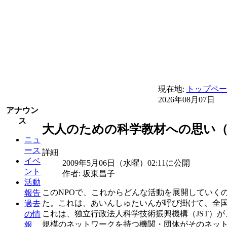
現在地:
トップペー
2026年08月07日
アナウン
ス
大人のための科学教材への思い（ブ
ニュ
ース
詳細
イベ
2009年5月06日（水曜）02:11に公開
ント
作者: 坂東昌子
活動
このNPOで、これからどんな活動を展開していく
報告
た。これは、あいんしゅたいんが呼び掛けて、全
過去
これは、独立行政法人科学技術振興機構（JST）
の情
規模のネットワークを持つ機関・団体がそのネッ
報