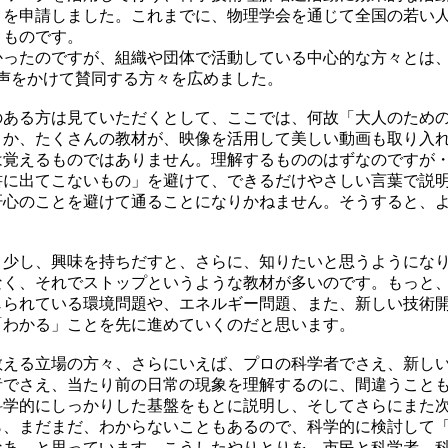
トを申請しました。これまでに、物理学会を通じて全国の若い
うものです。
かったのですが、組織や団体で活動している中心的な方々とは
で声をかけて賛同する方々を広めました。
のある方は見ていただくとして、ここでは、何故「大人のため
とか、たくさんの教材が、映像を活用して美しい動画も取り入
は覚えるものではありません。理解するもののはずなのですが
書に出てこないもの」を避けて、できるだけやさしい言葉で説
肝心のことを避けて通ることになりかねません。そうすると、
、少し、興味を持ちだすと、さらに、知りたいと思うようにな
なく、それでストップというような教材が多いのです。もっと
じられている環境問題や、エネルギー問題、また、新しい技術
「わかる」ことを先に進めていくのだと思います。
教える立場の方々、さらにいえば、プロの科学者でさえ、新し
者でさえ、当たり前の日常の現象を理解するのに、間違うこと
科学的にしっかりした基盤をもとに説明し、そしてさらにまた
ら、まだまだ、わからないこともあるので、科学的に検討して
なあ、と思っています。こうしたやりとりを、市民と科学者、