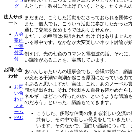
んとした」教材に仕上げていくことを、たくさん
グ
法人サポ
まだまだ、こうした活動をなさっておられる団体
ート
また、個人でも、こういう活動に参加したかった
通して交流を深めようではありませんか。
入会
まだ、この申請は採択されたわけではありません
案内
いる最中です。なかなか大変楽しいネット討論が
ご寄
付受
例えば、光の七色のロマンと電磁波の話、それに
付
い議論があることを、実感しています。
お問い合
あいんしゅたいんの理事会でも、会議の後に、議
わせ
が変わる干潮や満潮が起こる原因になっている力
もあると思いますが、実は、これ、あのノーベル
お問
問が提出され、それで松田さん自身も確かめたら
い合
ネルギーはどこへ行ったのか、というような議論
わせ
のだろう」といった、議論もでてきます。
フォ
ーム
こうした、多彩な仲間の集まる楽しい交流の
FAQ
共有し、その中で新しい発見をしていきたい
います。そのなかで、面白い議論について、
皆さん、こういう議論や、それを教材に仕上