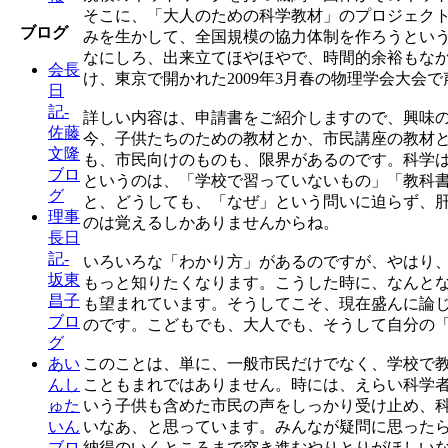
そこに、「大人のための科学教材」のプロジェク
ブログ
みを生かして、全国規模の協力体制を作ろうとい
なにしろ、出来立てほやほやで、時間的余裕もな
会長
け、東京で開かれた2009年3月春の物理学会大会
日
記-
詳しい内容は、申請書をご紹介しますので、興味
佐藤
今、子供たちのための教材とか、市民講座の教材
文隆
も、市民向けのものも、限界があるのです。科学
ブロ
というのは、「学校で習っていないもの」「教科
グ
と、どうしても、「なぜ」という問いに迫らず、
理事
のは覚えるしかありませんからね。
長日
記-
いろいろな「わかり方」があるのですが、やはり
坂東
もっと知りたくなります。こうした時に、なんと
昌子
も望まれています。そうしてこそ、現在盛んに論
ブロ
のです。こどもでも、大人でも、そうして自分の
グ
このことは、単に、一般市民だけでなく、学校で
あい
こともまれではありません。時には、えらい科学
んし
いう子供も含めた市民の声をしっかり受け止め、
ゅた
いなあ、と思っています。みんなが疑問に思った
いん
納得のいくところまで突き進むやりとりがほしい
ブロ