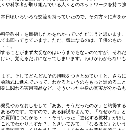
人々や科学者が取り組んでいる人々とのネットワークを持つ強
、常日頃いろいろな交流を持っていたので、その方々に声をか
の科学教材」を目指したかをわかっていただこうと思います。
れて出回ってきています。ただ、気になるのは、子供のもの
・・・。
明することがまず大切なのはいうまでもないのですが、それだ
よけい、覚えるだけになってしまいます。わけがわからないも
ります。そしてどんどんその興味をつきとめていくと、さらに
、会話式に進んでいって、わかるというのをもっと進めること
開発に関わる実用商品など、そういった中身の真実が分かるも
い発見やみなおしをして「ああ、そうだったのか」と納得する
もあるのです。ですので、ある解説をよんで、「なぜかな」と
次の質問につながる・・・そういった「進化する教材」がほし
「これでわかりますか？」ときいてみて、「なるほど」という
科学者同志で、くりかえして、「よくわかった間科学的にきち