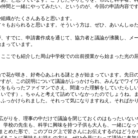
の仲間と一緒にやってみたい、というのが、今回の申請内容で
や組織がたくさんあると思います。
方々もおられると思います。そういう方は、ぜひ、あいんしゅ
が、すでに、申請書作成を通じて、協力者と議論が沸騰し、メ
始まっています。
、ここでも紹介した周山中学校での出前授業から始まった光の
論で花が咲き、好奇心あふれる謎ときが始まっています。先日
ですが、この説明について議論がふっかけられ、みんなでワイ
賞をもらったファイマンでさえ、間違った理解をしていたらし
しいです）。ちゃんと考えて詰めていなかったのでしょうね。
もふっかけられました。それって気になりますねえ。そればか
広がりを、理事の中だけで議論を閉じておくのはもったいない
、学校の先生も、科学に興味を持つ子供も大人も、一緒になっ
まとめた形で、このブログ上で皆さんにお伝えするのはどうか
げることに興味をお持ちの方は、ぜひ会員になって議論に参加