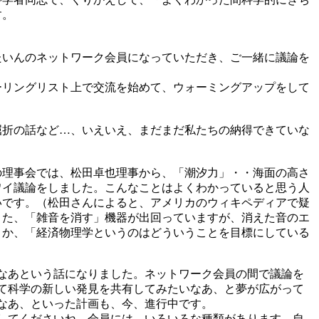
す。
たいんのネットワーク会員になっていただき、ご一緒に議論を
ーリングリスト上で交流を始めて、ウォーミングアップをして
屈折の話など…、いえいえ、まだまだ私たちの納得できていな
の理事会では、松田卓也理事から、「潮汐力」・・海面の高さ
ワイ議論をしました。こんなことはよくわかっていると思う人
いです。（松田さんによると、アメリカのウィキペディアで疑
また、「雑音を消す」機器が出回っていますが、消えた音のエ
りか、「経済物理学というのはどういうことを目標にしている
なあという話になりました。ネットワーク会員の間で議論を
て科学の新しい発見を共有してみたいなあ、と夢が広がって
なあ、といった計画も、今、進行中です。
してくださいね。会員には、いろいろな種類があります。自