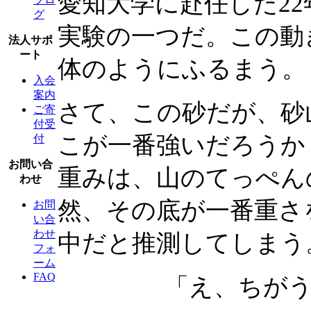
愛知大学に赴任した2
グ
実験の一つだ。この動
法人サポ
ート
体のようにふるまう。
入会
案内
さて、この砂だが、砂
ご寄
付受
こが一番強いだろうか
付
お問い合
重みは、山のてっぺん
わせ
然、その底が一番重さ
お問
い合
わせ
中だと推測してしまう
フォ
ーム
FAQ
「え、ちが