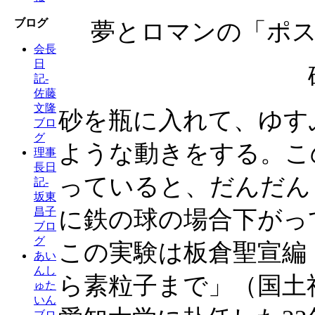
ブログ
夢とロマンの「ポ
会長
日
記-
佐藤
文隆
砂を瓶に入れて、ゆす
ブロ
グ
ような動きをする。こ
理事
長日
っていると、だんだん
記-
坂東
昌子
に鉄の球の場合下がっ
ブロ
グ
この実験は板倉聖宣編
あい
んし
ら素粒子まで」（国土
ゅた
いん
ブロ