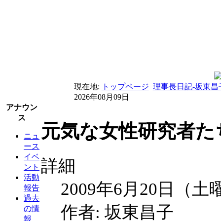
現在地:
トップページ
理事長日記-坂東昌
2026年08月09日
アナウン
ス
元気な女性研究者たち
ニュ
ース
イベ
詳細
ント
活動
2009年6月20日（土
報告
過去
作者: 坂東昌子
の情
報