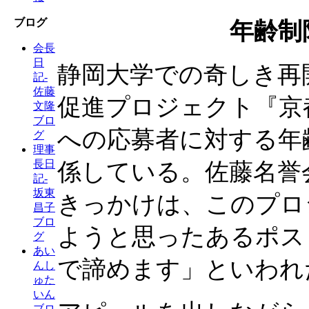
ブログ
年齢制
会長
日
静岡大学での奇しき再
記-
佐藤
促進プロジェクト『京
文隆
ブロ
への応募者に対する年
グ
理事
長日
係している。佐藤名誉
記-
坂東
きっかけは、このプロ
昌子
ブロ
ようと思ったあるポス
グ
あい
で諦めます」といわれ
んし
ゅた
いん
ブロ