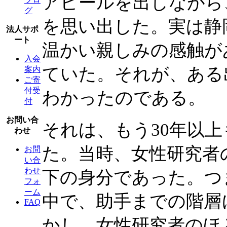
アピールを出しながら
グ
を思い出した。実は静
法人サポ
ート
温かい親しみの感触が
入会
ていた。それが、ある
案内
ご寄
付受
わかったのである。
付
お問い合
それは、もう30年以
わせ
た。当時、女性研究者
お問
い合
わせ
下の身分であった。つ
フォ
ーム
中で、助手までの階層
FAQ
かし、女性研究者のほ