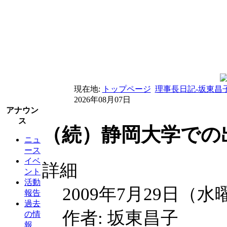
現在地:
トップページ
理事長日記-坂東昌
2026年08月07日
アナウン
ス
（続）静岡大学での出
ニュ
ース
イベ
詳細
ント
活動
2009年7月29日（水
報告
過去
作者: 坂東昌子
の情
報