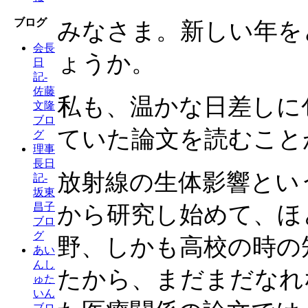
ブログ
みなさま。新しい年を
会長
ょうか。
日
記-
佐藤
私も、温かな日差しに
文隆
ブロ
ていた論文を読むこと
グ
理事
長日
放射線の生体影響という
記-
坂東
昌子
から研究し始めて、ほ
ブロ
グ
野、しかも高校の時の
あい
んし
たから、まだまだなれ
ゅた
いん
ブロ