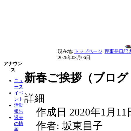
現在地:
トップページ
理事長日記
2026年08月06日
アナウン
ス
新春ご挨拶（ブログ 
ニュ
ース
イベ
詳細
ント
活動
作成日 2020年1月11
報告
過去
作者: 坂東昌子
の情
報