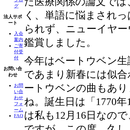
た医療関係の論文では
グ
く、単語に悩まされっ
法人サポ
ート
られず、ニューイヤー
入会
鑑賞しました。
案内
ご寄
付受
今年はベートウベン生
付
お問い合
であまり新春には似合
わせ
ートウベンの曲もあり
お問
い合
わせ
ね。誕生日は「1770
フォ
ーム
は私も12月16日なの
FAQ
ですが、この度、久し