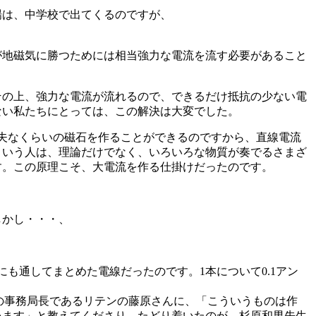
場は、中学校で出てくるのですが、
が地磁気に勝つためには相当強力な電流を流す必要があること
その上、強力な電流が流れるので、できるだけ抵抗の少ない電
ない私たちにとっては、この解決は大変でした。
夫なくらいの磁石を作ることができるのですから、直線電流
という人は、理論だけでなく、いろいろな物質が奏でるさまざ
す。この原理こそ、大電流を作る仕掛けだったのです。
しかし・・・、
も通してまとめた電線だったのです。1本について0.1アン
の事務局長であるリテンの藤原さんに、「こういうものは作
います」と教えてくださり、たどり着いたのが、杉原和男先生