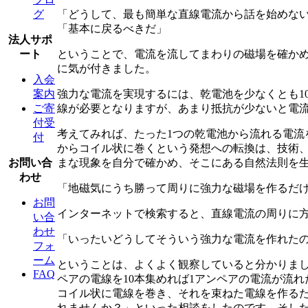
「どうして、最も簡単な直線電流から話を始めな
グ
「基本に戻るべきだ」
法人サポ
ということで、電流を流してまわりの磁場を確か
ート
に気が付きました。
入会
強力な電流を実現するには、乾電池を少なくとも1
案内
線が必要となりますが、あまり抵抗が少ないと電
ご寄
付受
考えてみれば、たった1つの乾電池から流れる電
付
からコイル状に巻くという発想への転換は、技術
まな現象を自分で確かめ、そこにある自然法則を
お問い合
わせ
「地磁気にうち勝って周りに強力な磁場を作るだ
お問
インターネットで検索すると、直線電流の周りに
い合
わせ
「いったいどうしてそういう強力な電流を作れた
フォ
ーム
ということは、よくよく観察していると分かりまし
FAQ
ペアの電線を10本集めれば1アンペアの電流が流
コイル状に電線を巻き、それを束ねた電線を作るた
れませんか？」といった相談をしたのです。そし