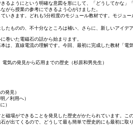
できるようにという明確な意図を形にして、「どうしてかな」
みながら授業の参考にできるよう心がけました。
していきます。どれも5分程度のモジュール教材です。モジュー
はしたものの、不十分なところは補い、さらに、新しいアイデ
ルに巻いた電磁石の話から始まります。
基本は、直線電流の理解です。今回、最初に完成した教材「電
05） 電気の発見から応用までの歴史（杉原和男先生）
）
係の発見）
解明／利用へ）
のに）
すと磁場ができることを発見した歴史がかたられています。こ
磁石が出てくるので、どうして最も簡単で歴史的にも最初に取