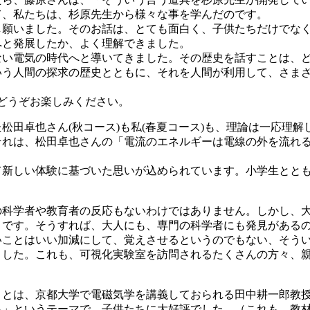
て、私たちは、杉原先生から様々な事を学んだのです。
し願いました。そのお話は、とても面白く、子供たちだけでな
へと発展したか、よく理解できました。
ない電気の時代へと導いてきました。その歴史を話すことは、
いう人間の探求の歴史とともに、それを人間が利用して、さま
どうぞお楽しみください。
松田卓也さん(秋コース)も私(春夏コース)も、理論は一応理
れは、松田卓也さんの「電流のエネルギーは電線の外を流れる」と
て新しい体験に基づいた思いが込められています。小学生とと
の科学者や教育者の反応もないわけではありません。しかし、
とです。そうすれば、大人にも、専門の科学者にも発見がある
いことはいい加減にして、覚えさせるというのでもない、そう
ました。これも、可視化実験室を訪問されるたくさんの方々、
」とは、京都大学で電磁気学を講義しておられる田中耕一郎教授
」というテーマで、子供たちに大好評でした。（これも、教材EM