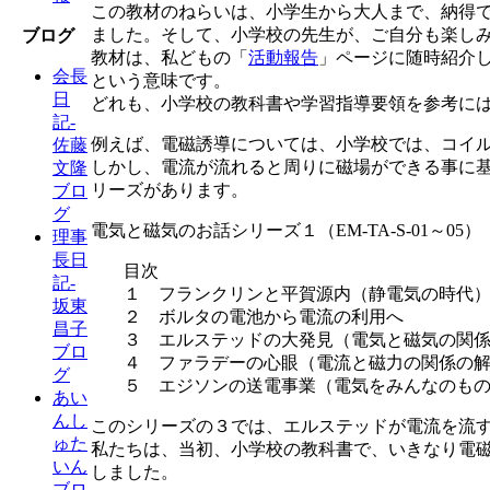
この教材のねらいは、小学生から大人まで、納得
ました。そして、小学校の先生が、ご自分も楽し
ブログ
教材は、私どもの「
活動報告
」ページに随時紹介
会長
という意味です。
日
どれも、小学校の教科書や学習指導要領を参考に
記-
例えば、電磁誘導については、小学校では、コイ
佐藤
しかし、電流が流れると周りに磁場ができる事に
文隆
リーズがあります。
ブロ
グ
電気と磁気のお話シリーズ１（EM-TA-S-01～
理事
長日
目次
記-
１ フランクリンと平賀源内（静電気の時代
坂東
２ ボルタの電池から電流の利用へ
昌子
３ エルステッドの大発見（電気と磁気の関
ブロ
４ ファラデーの心眼（電流と磁力の関係の
グ
５ エジソンの送電事業（電気をみんなのも
あい
んし
このシリーズの３では、エルステッドが電流を流
ゅた
私たちは、当初、小学校の教科書で、いきなり電
いん
しました。
ブロ