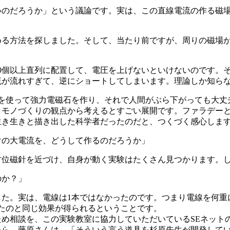
いのだろうか」という議論です。実は、この直線電流の作る磁
める方法を探しました。そして、当たり前ですが、周りの磁場
0個以上直列に配置して、電圧を上げないといけないのです。
流が流れすぎて、逆にショートしてしまいます。理論しか知ら
流を使って強力電磁石を作り、それで人間がぶら下がっても大丈
、モノづくりの観点から考えるとすごい展開です。ファラデー
生き生きと描き出した科学者だったのだと、つくづく感心しま
けの大電流を、どうして作るのだろうか」
方位磁針を近づけ、自身が動く実験はたくさん見つかります。
のか？」
た。実は、電線は1本ではなかったのです。つまり電線を何重に
れたのと同じ効果が得られるということです。
め相談を、この実験教室に協力していただいているSEネット
たら、藤原さんは、「そういう言う道具を杉原先生が開発して