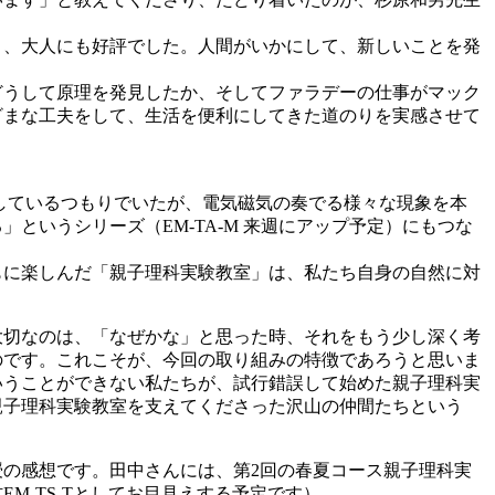
く、大人にも好評でした。人間がいかにして、新しいことを発
どうして原理を発見したか、そしてファラデーの仕事がマック
ざまな工夫をして、生活を便利にしてきた道のりを実感させて
解しているつもりでいたが、電気磁気の奏でる様々な現象を本
いうシリーズ（EM-TA-M 来週にアップ予定）にもつな
もに楽しんだ「親子理科実験教室」は、私たち自身の自然に対
大切なのは、「なぜかな」と思った時、それをもう少し深く考
のです。これこそが、今回の取り組みの特徴であろうと思いま
いうことができない私たちが、試行錯誤して始めた親子理科実
親子理科実験教室を支えてくださった沢山の仲間たちという
の感想です。田中さんには、第2回の春夏コース親子理科実
-TS-Tとしてお目見えする予定です）