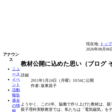
現在地:
トップ
2026年08月06
アナウン
ス
教材公開に込めた思い（ブログ そ
ニュ
ース
詳細
イベ
2011年1月24日（月曜）10:54に公開
ント
作者: 坂東昌子
活動
報告
過去
ようやく、この1年、協働で作り上げた教材は、親
の情
親子理科実験教室では、私たちは「電気磁気」を
報