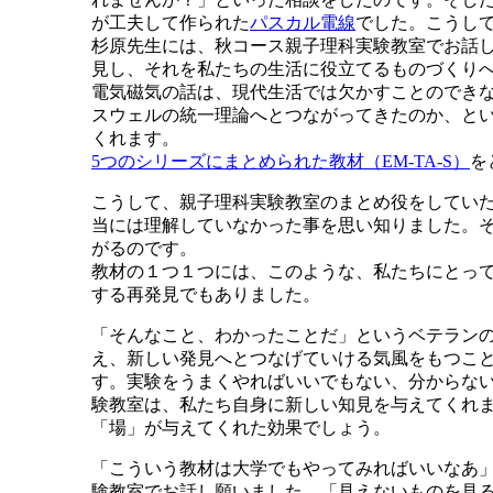
が工夫して作られた
パスカル電線
でした。こうし
杉原先生には、秋コース親子理科実験教室でお話
見し、それを私たちの生活に役立てるものづくり
電気磁気の話は、現代生活では欠かすことのでき
スウェルの統一理論へとつながってきたのか、と
くれます。
5つのシリーズにまとめられた教材（EM-TA-S）
を
こうして、親子理科実験教室のまとめ役をしていた
当には理解していなかった事を思い知りました。そ
がるのです。
教材の１つ１つには、このような、私たちにとっ
する再発見でもありました。
「そんなこと、わかったことだ」というベテラン
え、新しい発見へとつなげていける気風をもつこ
す。実験をうまくやればいいでもない、分からな
験教室は、私たち自身に新しい知見を与えてくれ
「場」が与えてくれた効果でしょう。
「こういう教材は大学でもやってみればいいなあ
験教室でお話し願いました。「見えないものを見る