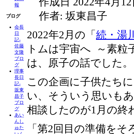
作成日 2022年4月1
報
作者: 坂東昌子
ブログ
会長
2022年2月の「
続・湯
日
記-
トムは宇宙へ ～素粒
佐藤
文隆
ブロ
は、原子の話でした。
グ
理事
長日
この企画に子供たちに
記-
坂東
い、そういう思いもあ
昌子
ブロ
相談したのが1月の終
グ
あい
んし
「第2回目の準備をそ
ゅた
いん