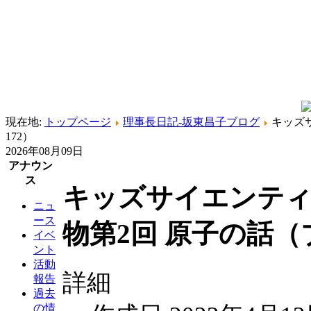
現在地:
トップページ
理事長日記-坂東昌子ブログ
キッズ
172）
2026年08月09日
アナウン
ス
キッズサイエンティ
ニュ
ース
物第2回 原子の話（
イベ
ント
活動
詳細
報告
過去
の情