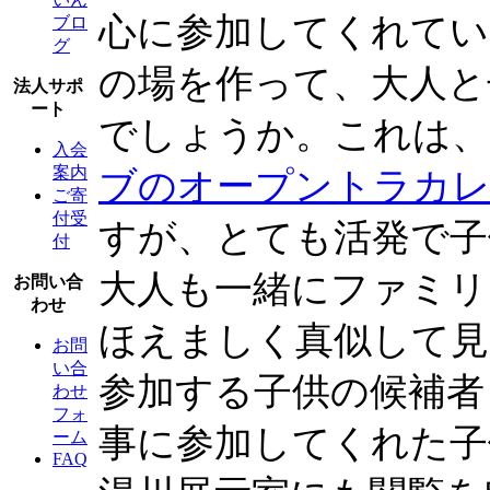
心に参加してくれてい
ブロ
グ
の場を作って、大人と
法人サポ
ート
でしょうか。これは
入会
案内
ブのオープントラカ
ご寄
付受
すが、とても活発で子
付
大人も一緒にファミリ
お問い合
わせ
ほえましく真似して見
お問
い合
参加する子供の候補者
わせ
フォ
事に参加してくれた子
ーム
FAQ