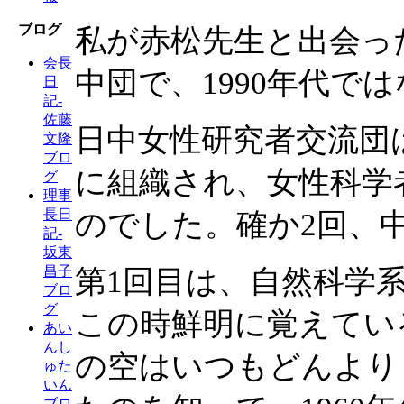
ブログ
私が赤松先生と出会っ
会長
中団で、1990年代で
日
記-
佐藤
日中女性研究者交流団
文隆
ブロ
に組織され、女性科学
グ
理事
長日
のでした。確か2回、
記-
坂東
昌子
第1回目は、自然科学
ブロ
グ
この時鮮明に覚えてい
あい
んし
の空はいつもどんより
ゅた
いん
ブロ