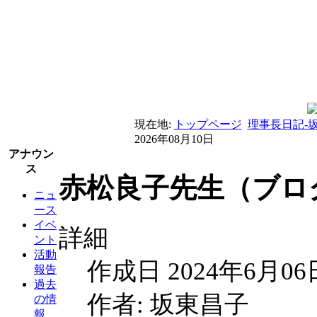
現在地:
トップページ
理事長日記-
2026年08月10日
アナウン
ス
赤松良子先生（ブログ
ニュ
ース
イベ
詳細
ント
活動
作成日 2024年6月06
報告
過去
作者: 坂東昌子
の情
報