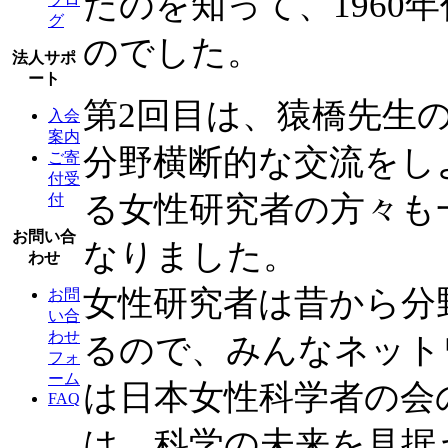
たのを知って、1960
グ
のでした。
法人サポ
ート
第2回目は、猿橋先生
入会
案内
分野横断的な交流をし
ご寄
付受
る女性研究者の方々も
付
お問い合
なりました。
わせ
女性研究者は昔から分
お問
い合
わせ
るので、みんなネット
フォ
ーム
は日本女性科学者の会
FAQ
は、科学の未来を見据