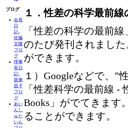
ブログ
１．性差の科学最前線
会長
日
「性差の科学の最前線
記-
佐藤
のたび発刊されました
文隆
ブロ
ができます。
グ
理事
長日
１）Googleなどで、
記-
坂東
昌子
「性差科学の最前線 - 性
ブロ
グ
Books」がでてきま
あい
んし
ることができます。
ゅた
いん
ブロ