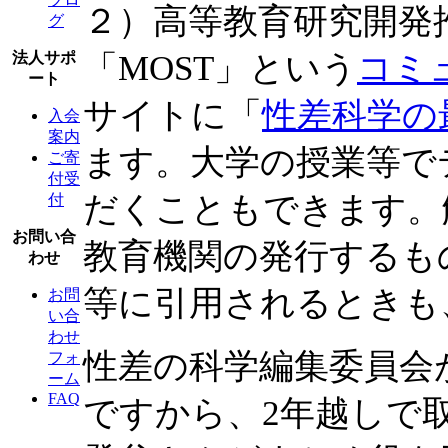
２）高等教育研究開発
グ
「MOST」という
コミ
法人サポ
ート
サイトに「
性差科学の
入会
案内
ます。大学の授業等で
ご寄
付受
だくこともできます。
付
お問い合
教育機関の発行するも
わせ
等に引用されるときも
お問
い合
わせ
性差の科学編集委員会が
フォ
ーム
FAQ
ですから、2年越しで