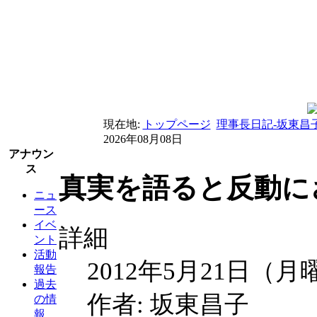
現在地:
トップページ
理事長日記-坂東昌
2026年08月08日
アナウン
ス
真実を語ると反動にさ
ニュ
ース
イベ
詳細
ント
活動
2012年5月21日（月
報告
過去
作者: 坂東昌子
の情
報