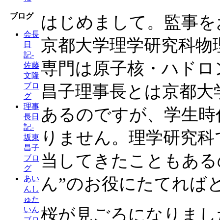
ブログ
はじめまして。監事を
会長
京都大学理学研究科物
日
記-
専門は原子核・ハドロ
佐藤
文隆
ブロ
昌子理事長とは京都大
グ
理事
あるのですが、学生時
長日
記-
りません。理学研究科
坂東
昌子
当してきたこともある
ブロ
グ
ん”のお役にたてれば
あい
んし
ゅた
桜が見ごろになりまし
いん
ブロ