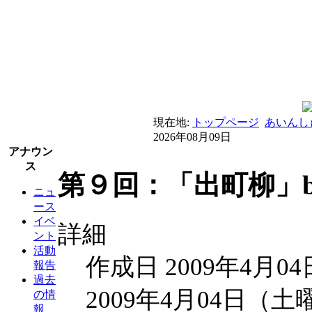
現在地:
トップページ
あいんし
2026年08月09日
アナウン
ス
第９回：「出町柳」b
ニュ
ース
イベ
詳細
ント
活動
作成日 2009年4月04
報告
過去
2009年4月04日（土
の情
報