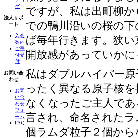
グ
ですが、私は出町柳か
法人サポ
での鴨川沿いの桜の下
ート
入会
ば毎年行きます。狭い
案内
ご寄
開放感があっていかに
付受
付
私はダブルハイパー原
お問い合
わせ
ったく異なる原子核を
お問
い合
なくなったご主人である
わせ
フォ
言され、命名されたラ
ーム
FAQ
個ラムダ粒子２個から