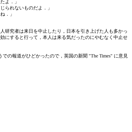
いたよ．」
信じられないものだよ．」
たね．」
国人研究者は来日を中止したり，日本を引き上げた人も多かっ
無効にすると行って，本人は来る気だったのにやむなく中止せ
がひどかったので，英国の新聞 "The Times" に意見