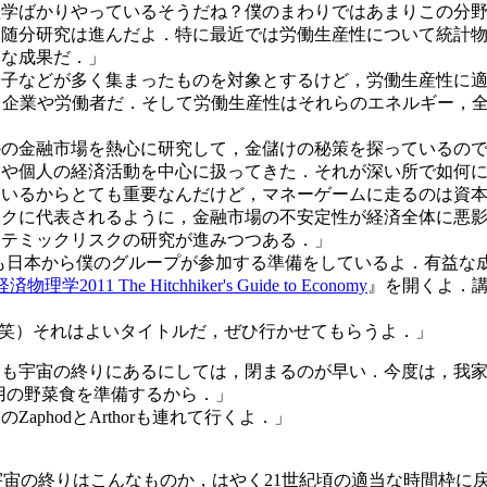
理学ばかりやっているそうだね？僕のまわりではあまりこの分
，随分研究は進んだよ．特に最近では労働生産性について統計
きな成果だ．」
分子などが多く集まったものを対象とするけど，労働生産性に
t)，つまり，企業や労働者だ．そして労働生産性はそれらのエネルギ
かの金融市場を熱心に研究して，金儲けの秘策を探っているの
業や個人の経済活動を中心に扱ってきた．それが深い所で如何
ているからとても重要なんだけど，マネーゲームに走るのは資
ックに代表されるように，金融市場の不安定性が経済全体に悪
ステミックリスクの研究が進みつつある．」
も日本から僕のグループが参加する準備をしているよ．有益な
経済物理学2011 The Hitchhiker's Guide to Economy
』を開くよ．
読者か！（笑）それはよいタイトルだ，ぜひ行かせてもらうよ．」
ンも宇宙の終りにあるにしては，閉まるのが早い．今度は，我
君達用の野菜食を準備するから．」
phodとArthorも連れて行くよ．」
宙の終りはこんなものか，はやく21世紀頃の適当な時間枠に