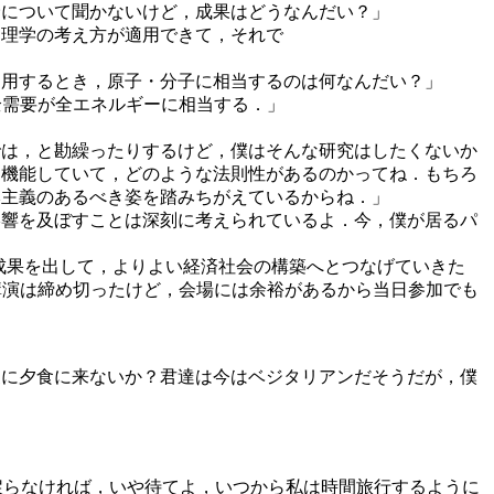
野について聞かないけど，成果はどうなんだい？」
物理学の考え方が適用できて，それで
適用するとき，原子・分子に相当するのは何なんだい？」
ー，全需要が全エネルギーに相当する．」
では，と勘繰ったりするけど，僕はそんな研究はしたくないか
に機能していて，どのような法則性があるのかってね．もちろ
本主義のあるべき姿を踏みちがえているからね．」
影響を及ぼすことは深刻に考えられているよ．今，僕が居るパ
成果を出して，よりよい経済社会の構築へとつなげていきた
講演は締め切ったけど，会場には余裕があるから当日参加でも
家に夕食に来ないか？君達は今はベジタリアンだそうだが，僕
戻らなければ，いや待てよ，いつから私は時間旅行するように