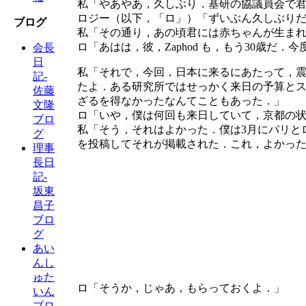
私「やあやあ，久しぶり．基研の協議員会で
ロジー（以下，「ロ」）「ずいぶん久しぶりだ
ブログ
私「その通り，あの頃君には赤ちゃんが生ま
ロ「あはは，彼，Zaphod も，もう30歳だ．
会長
日
私「それで，今回，日本に来るにあたって，
記-
たよ．ある研究所ではせっかく来日の予算と
佐藤
ざるを得なかったなんてこともあった．」
文隆
ロ「いや，僕は何回も来日していて，京都の
ブロ
私「そう，それはよかった．僕は3月にパリとロン
グ
を投稿してそれが掲載された．これ，よかっ
理事
長日
記-
坂東
昌子
ブロ
グ
あい
んし
ゅた
ロ「そうか，じゃあ，もらっておくよ．」
いん
ブロ