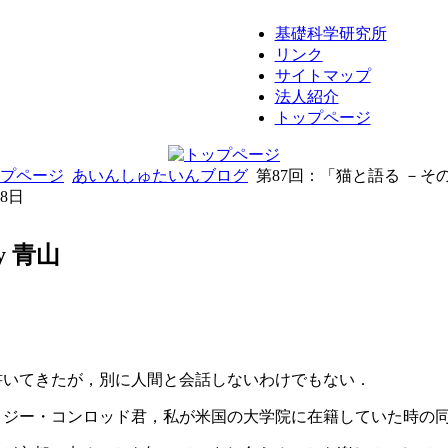
基礎科学研究所
リンク
サイトマップ
法人紹介
トップページ
プページ
あいんしゅたいんブログ
第87回：「猫と語る －その
08日
 青山
書いてきたが，別に人間と会話しないわけでもない．
ロジー・コンロッド君，私が米国の大学院に在籍していた時の