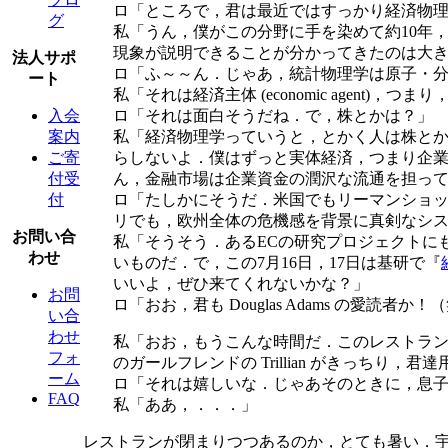
ロ「ところで，君は最近ではすっかり経済物
グ
私「うん，僕がこの分野に手を染めて約10年
現象が説明できることが分かってきたのは大
法人サポ
ロ「ふ～～ん．じゃあ，統計物理学は原子・
ート
私「それは経済主体 (economic agen
ロ「それは面白そうだね．で，株とかは？」
入会
私「経済物理学っていうと，とかく人は株と
案内
らしないよ．僕はずっと実体経済，つまり企
ご寄
ん，金融市場は企業資金の潤沢な流通を担っ
付受
ロ「たしかにそうだ．米国でもリーマンショ
付
リでも，欧州全体の危機感を背景に真剣なシ
お問い合
私「そうそう．あるECの研究プロジェクトに
わせ
いものだ．で，この7月16日，17日は基研で『
いいよ，ぜひ来てくれないかな？」
お問
ロ「おお，君も Douglas Adams の愛
い合
わせ
私「おお，もうこんな時間だ．このレストラ
フォ
のガールフレンドの Trillian がきっちり，
ーム
ロ「それは嬉しいな．じゃあそのときに，息子のZa
FAQ
私「ああ，．．．」
レストランが閉まりつつあるのか，とても暑い．宇