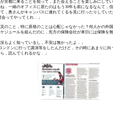
君が京都に来ることを知って，また会えることを楽しみにして
ね．一緒のオフィスに居たのはもう30年も前になるなんて，
れて，奥さんがキャンパスに連れてくるを見に行ったりしてい
今度会ってやってくれ．」
震災のこと，特に原発のことは心配じゃなかった？何人かの外
スケジュールを組んだのに，先方の保険会社が来日には保険を
状況もよく知っているし，不安は無かったよ．」
ドンに行って講演等をしたんだけど，その時にあまりに向うでの報道
たら，読んでくれるかな．」