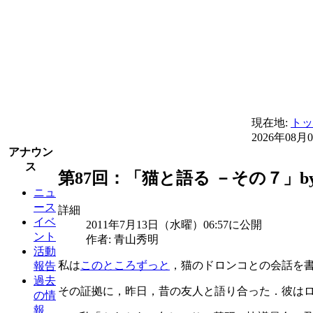
現在地:
トッ
2026年08月
アナウン
ス
第87回：「猫と語る －その７」by
ニュ
ース
詳細
イベ
2011年7月13日（水曜）06:57に公開
ント
作者: 青山秀明
活動
私は
このところずっと
，猫のドロンコとの会話を
報告
過去
その証拠に，昨日，昔の友人と語り合った．彼は
の情
報