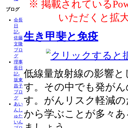
※ 掲載されているPow
ブログ
いただくと拡
会長
日
記-
生き甲斐と免疫
佐藤
文隆
ブロ
グ
理事
長日
低線量放射線の影響と
記-
坂東
す。その中でも発がん
昌子
ブロ
す。がんリスク軽減の
グ
あい
んし
から学ぶことが多々あ
ゅた
いん
ましょう。
ブロ