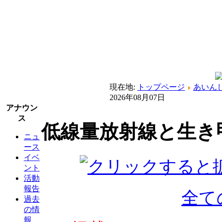
現在地:
トップページ
あいん
2026年08月07日
アナウン
ス
低線量放射線と生き
ニュ
ース
イベ
ント
活動
報告
全て
過去
の情
報