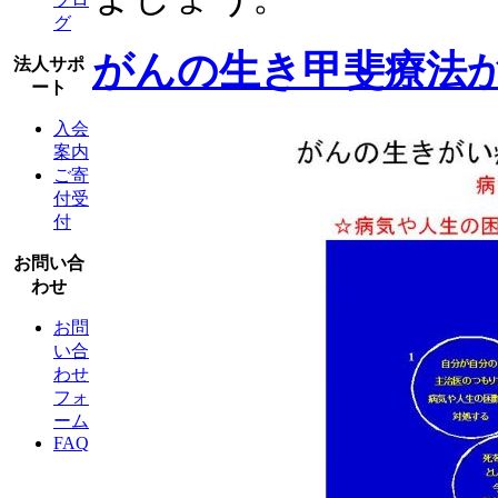
グ
がんの生き甲斐療法
法人サポ
ート
入会
案内
ご寄
付受
付
お問い合
わせ
お問
い合
わせ
フォ
ーム
FAQ