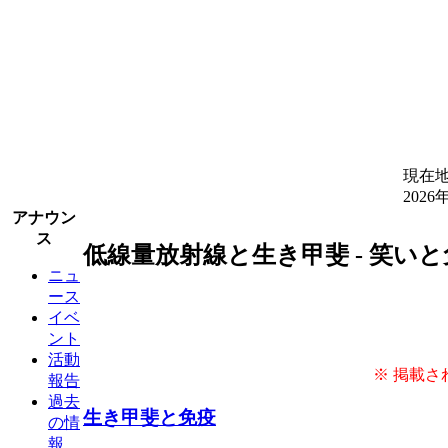
現在地
2026
アナウン
ス
低線量放射線と生き甲斐 - 笑い
ニュ
ース
イベ
ント
活動
※ 掲載さ
報告
過去
生き甲斐と免疫
の情
報