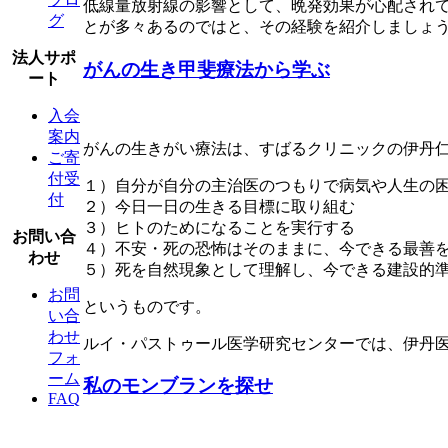
低線量放射線の影響として、晩発効果が心配され
グ
とが多々あるのではと、その経験を紹介しましょ
法人サポ
がんの生き甲斐療法から学ぶ
ート
入会
案内
がんの生きがい療法は、すばるクリニックの伊丹
ご寄
付受
１）自分が自分の主治医のつもりで病気や人生の
付
２）今日一日の生きる目標に取り組む
３）ヒトのためになることを実行する
お問い合
４）不安・死の恐怖はそのままに、今できる最善
わせ
５）死を自然現象として理解し、今できる建設的
お問
というものです。
い合
わせ
ルイ・パストゥール医学研究センターでは、伊丹医
フォ
ーム
私のモンブランを探せ
FAQ