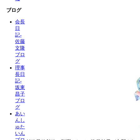
ブログ
会長
日
記-
佐藤
文隆
ブロ
グ
理事
長日
記-
坂東
昌子
ブロ
グ
あい
んし
ゅた
いん
ブロ