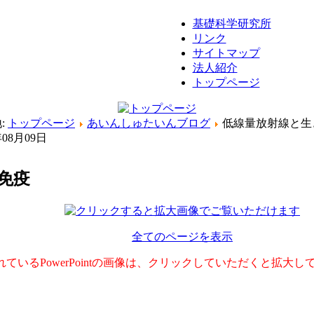
基礎科学研究所
リンク
サイトマップ
法人紹介
トップページ
:
トップページ
あいんしゅたいんブログ
低線量放射線と生
年08月09日
と免疫
全てのページを表示
れているPowerPointの画像は、クリックしていただくと拡大