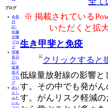
全て
ブログ
※ 掲載されているPow
会長
日
いただくと拡
記-
佐藤
文隆
生き甲斐と免疫
ブロ
グ
理事
長日
記-
坂東
昌子
低線量放射線の影響と
ブロ
グ
す。その中でも発がん
あい
んし
す。がんリスク軽減の
ゅた
いん
ブロ