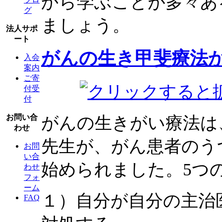
から学ぶことが多々あ
グ
ましょう。
法人サポ
ート
がんの生き甲斐療法
入会
案内
ご寄
付受
付
お問い合
がんの生きがい療法は
わせ
先生が、がん患者のう
お問
い合
始められました。5つ
わせ
フォ
ーム
１）自分が自分の主治
FAQ