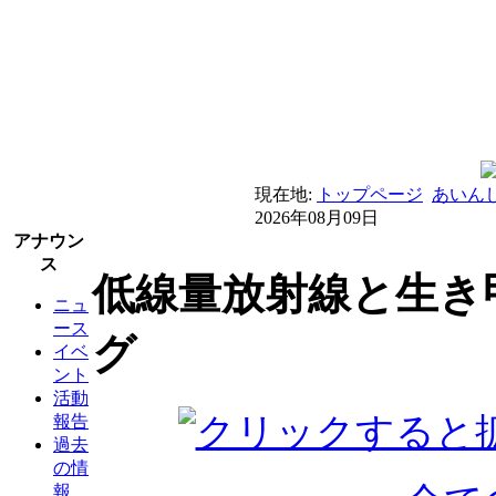
現在地:
トップページ
あいん
2026年08月09日
アナウン
ス
低線量放射線と生き甲
ニュ
ース
グ
イベ
ント
活動
報告
過去
の情
報