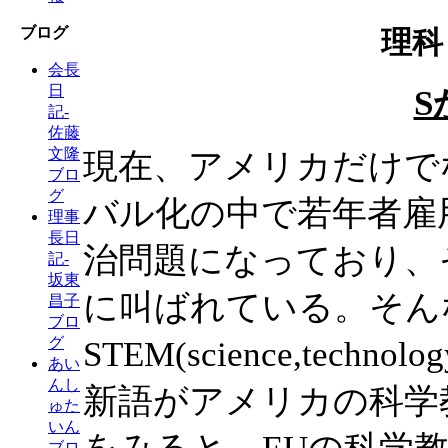
ブログ
理科
会長
日
S
記-
佐藤
文隆
現在、アメリカだけで
ブロ
グ
バル化の中で若年者雇
理事
長日
治問題になっており、
記-
坂東
に叫ばれている。そん
昌子
ブロ
グ
STEM(science,technolo
あい
んし
新語がアメリカの科学
ゅた
いん
ブロ