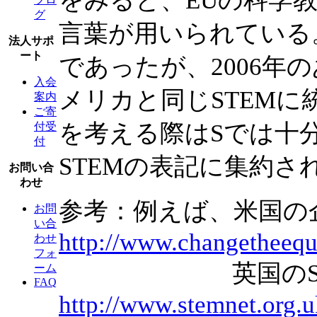
をみると、EUの科学教
グ
言葉が用いられている
法人サポ
ート
であったが、2006年
入会
メリカと同じSTEM
案内
ご寄
を考える際はSでは十
付受
付
STEMの表記に集約さ
お問い合
わせ
参考：例えば、米国の
お問
い合
http://www.changetheequ
わせ
フォ
英国のSTE
ーム
FAQ
http://www.stemnet.org.u