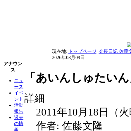
現在地:
トップページ
会長日記-佐藤
2026年08月09日
アナウン
ス
「あいんしゅたいん」
ニュ
ース
イベ
詳細
ント
活動
2011年10月18日（
報告
過去
作者: 佐藤文隆
の情
報