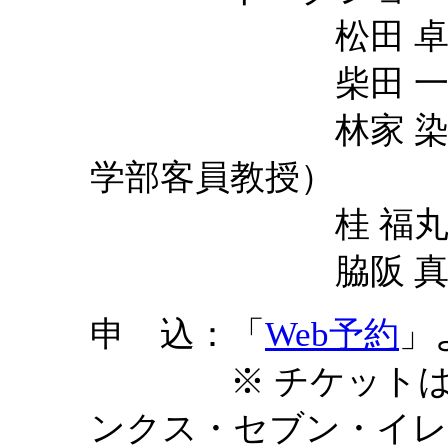
松田 卓
柴田 一成（理
林家 染二（大
学部客員教授）
桂 福丸（京都
脇阪 真由（京
申 込：「
Web予約
」
※ チケットは「
ンクス・セブン・イレ