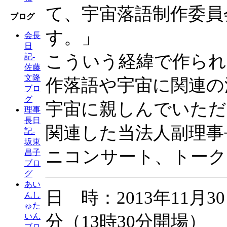
て、宇宙落語制作委員
ブログ
す。」
会長
日
こういう経緯で作られ
記-
佐藤
文隆
作落語や宇宙に関連の
ブロ
グ
宇宙に親しんでいただ
理事
長日
関連した当法人副理事
記-
坂東
ニコンサート、トーク
昌子
ブロ
グ
あい
日 時：2013年11月3
んし
ゅた
分（13時30分開場）
いん
ブロ