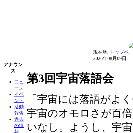
現在地:
トップペ
2026年08月09日
アナウン
ス
第3回宇宙落語会
ニュ
ース
イベ
「宇宙には落語がよく
ント
活動
宇宙のオモロさが百倍
報告
過去
いなし。ようし、宇宙
の情
報