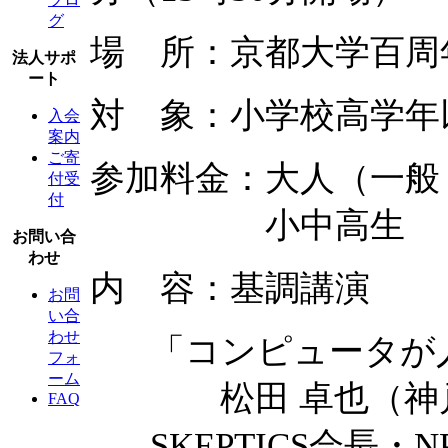
グ
場 所：京都大学百周
法人サポ
ート
対 象：小学校高学年
入会
案内
ご寄
参加料金：大人（一般・大
付受
付
小中高生 1
お問い合
わせ
内 容：基調講演
お問
い合
わせ
「コンピュータが人
フォ
ーム
松田 卓也（神戸
FAQ
SKEPTICS会長