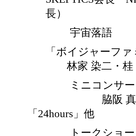
長）
宇宙落語
「ボイジャーファ
林家 染二・桂 
ミニコンサー
脇阪 真由（シ
「24hours」他
トークショー