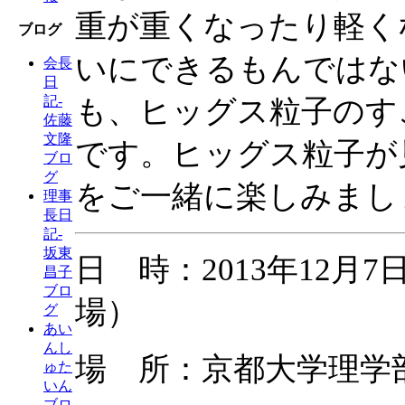
重が重くなったり軽く
ブログ
いにできるもんではな
会長
日
記-
も、ヒッグス粒子のす
佐藤
文隆
です。ヒッグス粒子が
ブロ
グ
をご一緒に楽しみまし
理事
長日
記-
坂東
日 時：2013年12月7日（
昌子
ブロ
場）
グ
あい
んし
場 所：京都大学理学
ゅた
いん
ブロ