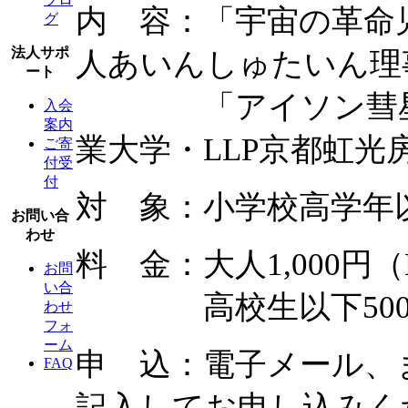
内 容：「宇宙の革命児
グ
法人サポ
人あいんしゅたいん理
ート
「アイソン彗星の
入会
案内
業大学・LLP京都虹光
ご寄
付受
付
対 象：小学校高学年
お問い合
わせ
料 金：大人1,000円（
お問
い合
高校生以下500円（
わせ
フォ
ーム
申 込：電子メール、
FAQ
記入してお申し込みく