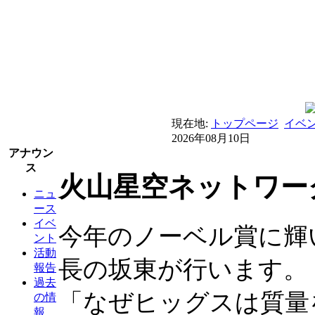
現在地:
トップページ
イベ
2026年08月10日
アナウン
ス
火山星空ネットワーク
ニュ
ース
イベ
今年のノーベル賞に輝
ント
活動
長の坂東が行います。
報告
過去
「なぜヒッグスは質量
の情
報