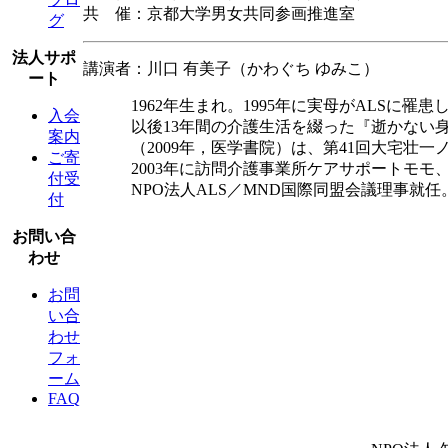
共 催：京都大学男女共同参画推進室
グ
法人サポ
講演者：川口 有美子（かわぐち ゆみこ）
ート
1962年生まれ。1995年に実母がALSに
入会
以後13年間の介護生活を綴った『逝かない身
案内
（2009年，医学書院）は、第41回大宅壮
ご寄
2003年に訪問介護事業所ケアサポートモモ
付受
NPO法人ALS／MND国際同盟会議理事就任
付
お問い合
わせ
お問
い合
わせ
フォ
ーム
FAQ