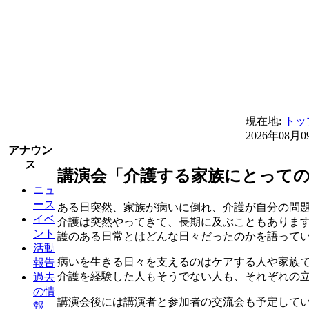
現在地:
トッ
2026年08月0
アナウン
ス
講演会「介護する家族にとって
ニュ
ース
ある日突然、家族が病いに倒れ、介護が自分の問
イベ
介護は突然やってきて、長期に及ぶこともあります
ント
護のある日常とはどんな日々だったのかを語って
活動
病いを生きる日々を支えるのはケアする人や家族
報告
介護を経験した人もそうでない人も、それぞれの
過去
の情
講演会後には講演者と参加者の交流会も予定して
報