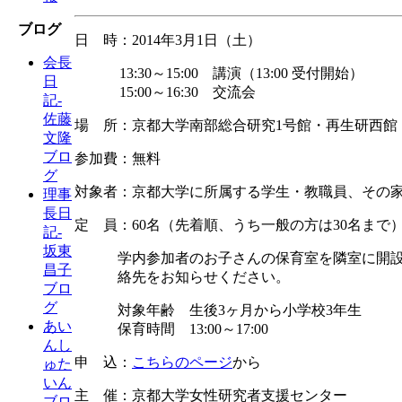
ブログ
日 時：2014年3月1日（土）
会長
13:30～15:00 講演（13:00 受付開始）
日
15:00～16:30 交流会
記-
佐藤
場 所：京都大学南部総合研究1号館・再生研西館
文隆
ブロ
参加費：無料
グ
対象者：京都大学に所属する学生・教職員、その
理事
長日
定 員：60名（先着順、うち一般の方は30名まで
記-
坂東
学内参加者のお子さんの保育室を隣室に開設
昌子
絡先をお知らせください。
ブロ
グ
対象年齢 生後3ヶ月から小学校3年生
あい
保育時間 13:00～17:00
んし
申 込：
こちらのページ
から
ゅた
いん
主 催：京都大学女性研究者支援センター
ブロ