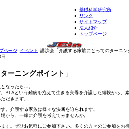
基礎科学研究所
リンク
サイトマップ
法人紹介
トップページ
プページ
イベント
講演会「介護する家族にとってのターニン
9日
のターニングポイント」
題となったら…。
。ALSという難病を抱えて生きる実母を介護した経験から、
いただきます。
です。介護する家族は様々な決断を迫られます。
立場から、一緒に介護を考えてみませんか。
います。ぜひお気軽にご参加下さい。多くの方々のご参加をお