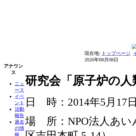
現在地:
トップページ
2026年08月08日
アナウン
ス
研究会「原子炉の人類
ニュ
ース
イベ
日 時：2014年5月17
ント
活動
報告
場 所：NPO法人あ
過去
の情
区吉田本町 5-14）
報