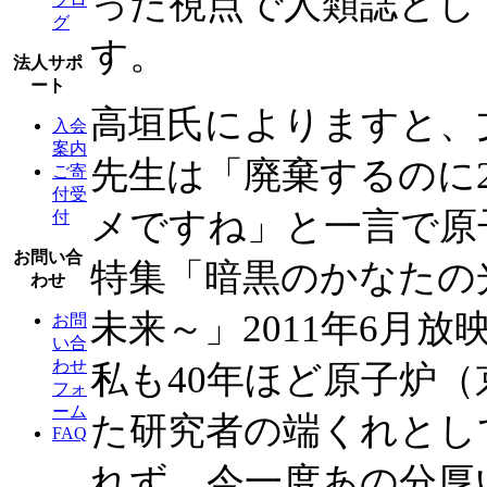
った視点で人類誌とし
グ
す。
法人サポ
ート
高垣氏によりますと、
入会
案内
先生は「廃棄するのに2
ご寄
付受
メですね」と一言で原子
付
お問い合
特集「暗黒のかなたの
わせ
未来～」2011年6月放
お問
い合
わせ
私も40年ほど原子炉
フォ
ーム
た研究者の端くれとし
FAQ
れず、今一度あの分厚