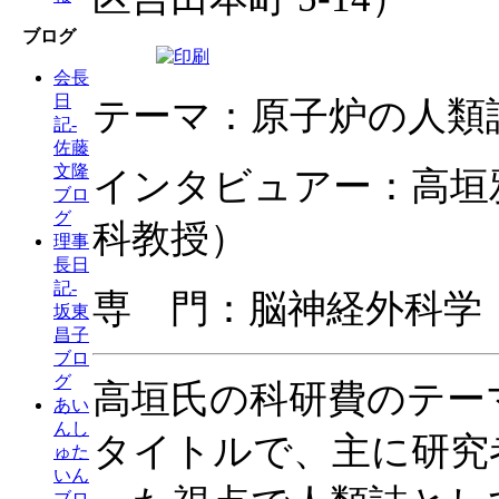
ブログ
会長
日
テーマ：原子炉の人類
記-
佐藤
文隆
インタビュアー：高垣
ブロ
グ
科教授）
理事
長日
記-
専 門：脳神経外科学
坂東
昌子
ブロ
グ
高垣氏の科研費のテー
あい
んし
タイトルで、主に研究
ゅた
いん
ブロ