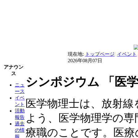
現在地:
トップページ
イベント
2026年08月07日
アナウン
ス
シンポジウム 「医
ニュ
ース
イベ
医学物理士は、放射線
ント
活動
よう、医学物理学の専
報告
過去
療職のことです。医療
の情
報