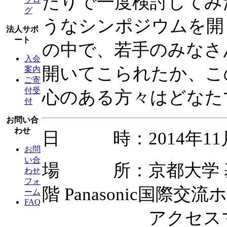
たりで一度検討してみ
グ
うなシンポジウムを開
法人サポ
ート
の中で、若手のみなさ
入会
開いてこられたか、こ
案内
ご寄
付受
心のある方々はどなた
付
お問い合
わせ
日 時：2014年11月2日
お問
い合
場 所：京都大学 基
わせ
フォ
階 Panasonic国際交流
ーム
FAQ
アクセスマ