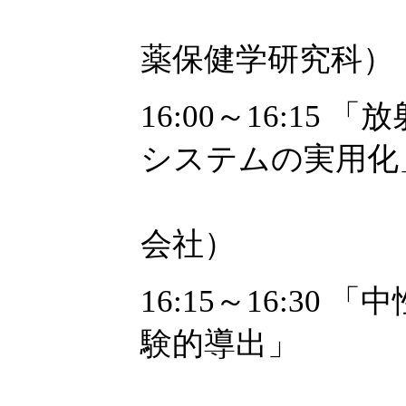
鈴木瀧彦（
薬保健学研究科）
16:00～16:1
システムの実用化
齋藤明登（
会社）
16:15～16:3
験的導出」
神戸崚輔