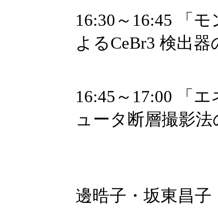
16:30～16:4
よるCeBr3 検
中路拓（
16:45～17:0
ュータ断層撮影法
伊良皆拓
--- 総合
邊晧子・坂東昌子