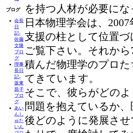
を持つ人材が必要にな
ブログ
日本物理学会は、200
会長
日
記-
支援の柱として位置づ
佐藤
文隆
ご覧下さい。それから
ブロ
グ
積んだ物理学のプロた
理事
長日
てきています。
記-
坂東
そこで、彼らがどのよ
昌子
ブロ
グ
問題を抱えているか、
あい
んし
後どのように発展させ
ゅた
いん
ブロ