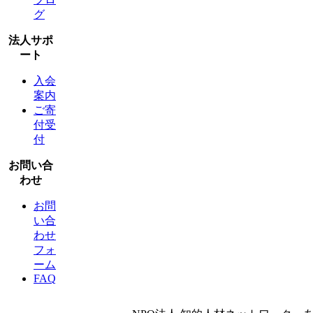
グ
法人サポ
ート
入会
案内
ご寄
付受
付
お問い合
わせ
お問
い合
わせ
フォ
ーム
FAQ