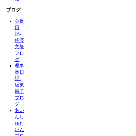
ブログ
会長
日
記-
佐藤
文隆
ブロ
グ
理事
長日
記-
坂東
昌子
ブロ
グ
あい
んし
ゅた
いん
ブロ