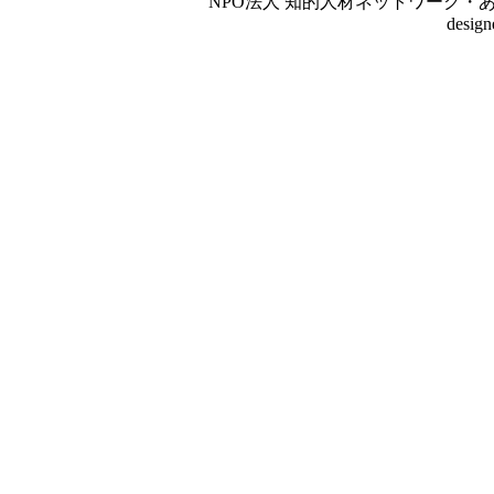
NPO法人 知的人材ネットワーク・あいんしゅたいん
desig