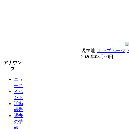
現在地:
トップページ
2026年08月06日
アナウン
ス
ニュ
ース
イベ
ント
活動
報告
過去
の情
報