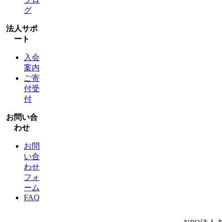
グ
法人サポ
ート
入会
案内
ご寄
付受
付
お問い合
わせ
お問
い合
わせ
フォ
ーム
FAQ