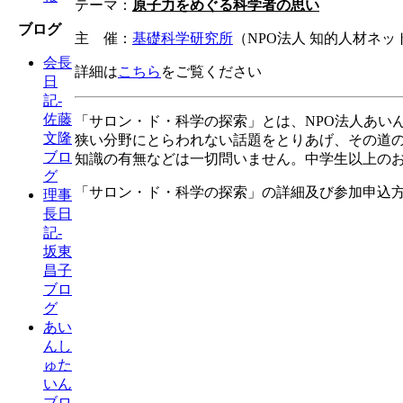
テーマ：
原子力をめぐる科学者の思い
ブログ
主 催：
基礎科学研究所
（NPO法人 知的人材ネ
会長
詳細は
こちら
をご覧ください
日
記-
佐藤
「サロン・ド・科学の探索」とは、NPO法人あい
文隆
狭い分野にとらわれない話題をとりあげ、その道
ブロ
知識の有無などは一切問いません。中学生以上の
グ
「サロン・ド・科学の探索」の詳細及び参加申込
理事
長日
記-
坂東
昌子
ブロ
グ
あい
んし
ゅた
いん
ブロ