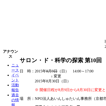
アナウン
ス
サロン・ド・科学の探索 第10回
ニュ
ース
日 時：2015年
8月9日
（日） 14:00～17:00
イベ
↓ 変更
ント
2015年8月30日（日）
活動
※ 開催日程が8月9日から8月30日に変
報告
過去
場 所：NPO法人あいんしゅたいん事務所（京都市左
の情
報