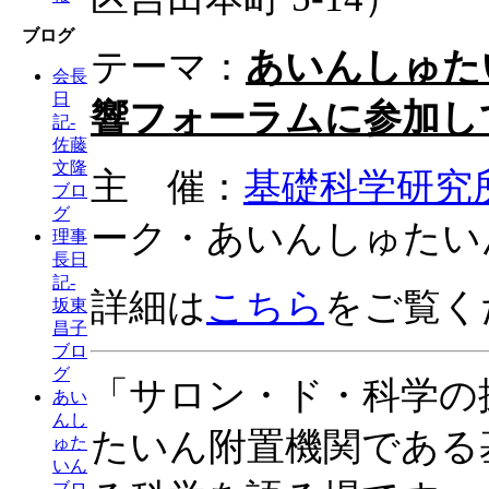
ブログ
テーマ：
あいんしゅた
会長
日
響フォーラムに参加し
記-
佐藤
文隆
主 催：
基礎科学研究
ブロ
グ
ーク・あいんしゅたい
理事
長日
記-
詳細は
こちら
をご覧く
坂東
昌子
ブロ
グ
「サロン・ド・科学の
あい
んし
たいん附置機関である
ゅた
いん
ブロ