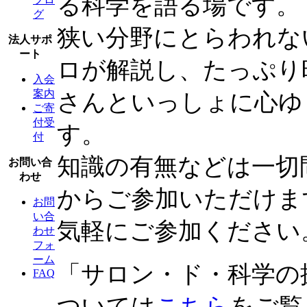
る科学を語る場です。
グ
狭い分野にとらわれな
法人サポ
ート
ロが解説し、たっぷり
入会
案内
さんといっしょに心ゆ
ご寄
付受
す。
付
知識の有無などは一切
お問い合
わせ
からご参加いただけま
お問
い合
気軽にご参加ください
わせ
フォ
ーム
「サロン・ド・科学の
FAQ
ついては
こちら
をご覧