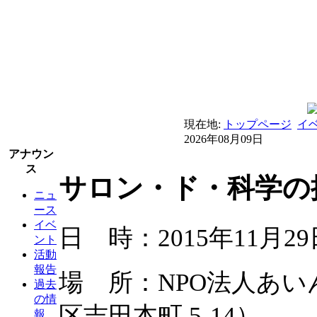
現在地:
トップページ
イ
2026年08月09日
アナウン
ス
サロン・ド・科学の探
ニュ
ース
イベ
日 時：2015年11月29日
ント
活動
報告
場 所：NPO法人あ
過去
の情
区吉田本町 5-14）
報