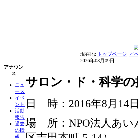
現在地:
トップページ
イ
2026年08月09日
アナウン
ス
サロン・ド・科学の探
ニュ
ース
イベ
日 時：2016年8月14日
ント
活動
報告
場 所：NPO法人あ
過去
の情
区吉田本町 5-14）
報