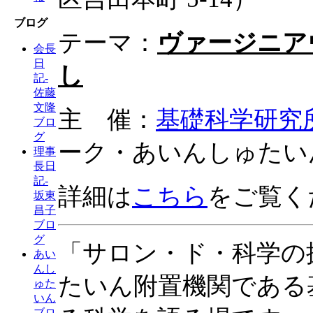
ブログ
テーマ：
ヴァージニア
会長
日
し
記-
佐藤
文隆
主 催：
基礎科学研究
ブロ
グ
ーク・あいんしゅたい
理事
長日
記-
詳細は
こちら
をご覧く
坂東
昌子
ブロ
グ
「サロン・ド・科学の
あい
んし
たいん附置機関である
ゅた
いん
ブロ