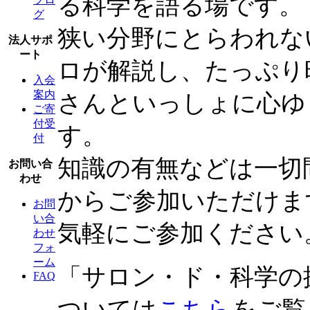
る科学を語る場です。
グ
狭い分野にとらわれな
法人サポ
ート
ロが解説し、たっぷり
入会
案内
さんといっしょに心ゆ
ご寄
付受
す。
付
知識の有無などは一切
お問い合
わせ
からご参加いただけま
お問
い合
気軽にご参加ください
わせ
フォ
ーム
「サロン・ド・科学の
FAQ
ついては
こちら
をご覧